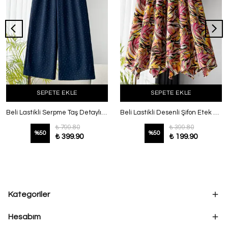
SEPETE EKLE
SEPETE EKLE
Beli Lastikli Serpme Taş Detaylı Oysho Pantolon Lacivert
Beli Lastikli Desenli Şifon Etek Orange Fuşya
₺ 799.80
₺ 399.80
%
50
%
50
₺ 399.90
₺ 199.90
Kategoriler
Hesabım