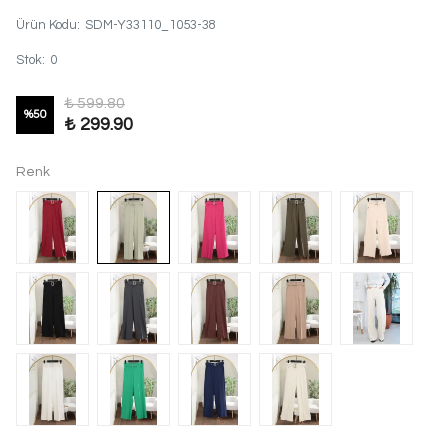
Ürün Kodu
:
SDM-Y33110_1053-38
Stok
:
0
₺ 599.80
%
50
₺ 299.90
Renk