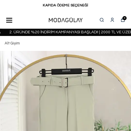
KAPIDA ÖDEME SEÇENEĞİ
0
2. ÜRÜNDE %20 İNDİRİM KAMPANYASI BAŞLADI! | 2000 TL VE ÜZERİ
Alt Giyim