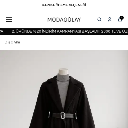
KAPIDA ÖDEME SEÇENEĞİ
0
2. ÜRÜNDE %20 İNDİRİM KAMPANYASI BAŞLADI! | 2000 TL VE ÜZE
Dış Giyim