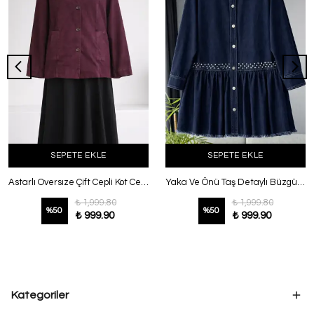
SEPETE EKLE
SEPETE EKLE
Astarlı Oversıze Çift Cepli Kot Ceket Mürdüm
Yaka Ve Önü Taş Detaylı Büzgülü Kot Ceket Koyu Mavi
₺ 1,999.80
₺ 1,999.80
%
50
%
50
₺ 999.90
₺ 999.90
Kategoriler