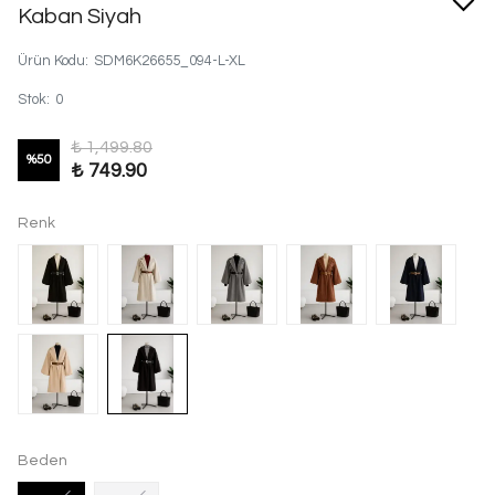
Kaban Siyah
Ürün Kodu
:
SDM6K26655_094-L-XL
Stok
:
0
₺ 1,499.80
%
50
₺ 749.90
Renk
Beden