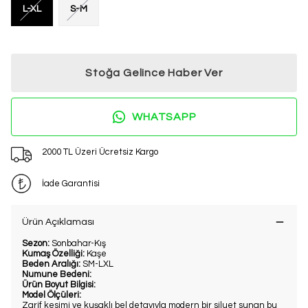
L-XL
S-M
%20 İNDİRİM
Stoğa Gelince Haber Ver
2. Üründe Net %20 İndirim!
Bu ve benzeri fırsatları kaçırmamak
WHATSAPP
için kaydol.
2000 TL Üzeri Ücretsiz Kargo
Kullanım Koşullarını kabul ediyorum
İade Garantisi
Kayıt Ol
E-posta adresinizi girerek pazarlama ve tanıtım ile ilgili iletişim almayı kabul
edersiniz ve Gizlilik Politikamızı okuduğunuzu ve kabul ettiğinizi onaylarsınız.
Ürün Açıklaması
Sezon:
Sonbahar-Kış
Kumaş Özelliği:
Kaşe
Beden Aralığı:
SM-LXL
Numune Bedeni:
Ürün Boyut Bilgisi:
Model Ölçüleri:
Zarif kesimi ve kuşaklı bel detayıyla modern bir siluet sunan bu