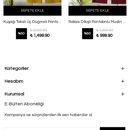
SEPETE EKLE
SEPETE EKLE
Kuşağı Tokalı Üç Düğmeli Pantolonlu Modal Takım Hardal
Robası Dikişli Pantolonlu Müslin Takım Mürdüm
₺ 2,999.80
₺ 1,999.80
%
50
%
50
₺ 1,499.90
₺ 999.90
Kategoriler
Hesabım
Kurumsal
E-Bülten Aboneliği
Kampanya ve sürprizlerden ilk sen haberdar ol.