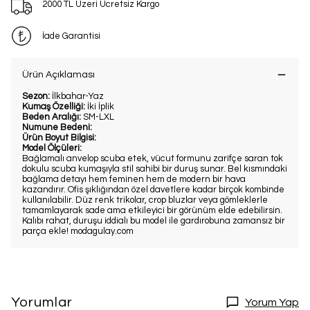
2000 TL Üzeri Ücretsiz Kargo
İade Garantisi
Ürün Açıklaması
Sezon:
İlkbahar-Yaz
Kumaş Özelliği:
İki İplik
Beden Aralığı:
SM-LXL
Numune Bedeni:
Ürün Boyut Bilgisi:
Model Ölçüleri:
Bağlamalı anvelop scuba etek, vücut formunu zarifçe saran tok
dokulu scuba kumaşıyla stil sahibi bir duruş sunar. Bel kısmındaki
bağlama detayı hem feminen hem de modern bir hava
kazandırır. Ofis şıklığından özel davetlere kadar birçok kombinde
kullanılabilir. Düz renk trikolar, crop bluzlar veya gömleklerle
tamamlayarak sade ama etkileyici bir görünüm elde edebilirsin.
Kalıbı rahat, duruşu iddialı bu model ile gardırobuna zamansız bir
parça ekle! modagulay.com
Yorumlar
Yorum Yap