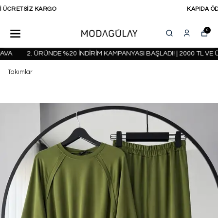
KAPIDA ÖDEME SEÇENEĞİ
0
A
2. ÜRÜNDE %20 İNDİRİM KAMPANYASI BAŞLADI! | 2000 TL VE Ü
Takımlar