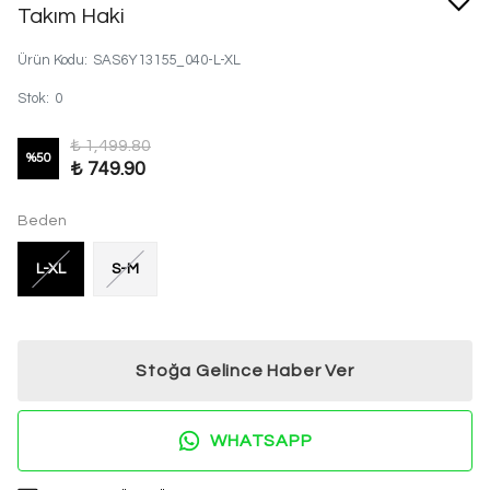
Takım Haki
Ürün Kodu
:
SAS6Y13155_040-L-XL
Stok
:
0
₺ 1,499.80
%
50
₺ 749.90
Beden
L-XL
S-M
Stoğa Gelince Haber Ver
WHATSAPP