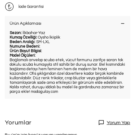
İade Garantisi
Ürün Açıklaması
Sezon:
İlkbahar-Yaz
Kumaş Özelliği:
Oysho İkiiplik
Beden Aralığı:
SM-LXL
Numune Bedeni:
Ürün Boyut Bilgisi:
Model Ölçüleri:
Bağlamalı anvelop scuba etek, vücut formunu zarifçe saran tok
dokulu scuba kumaşıyla stil sahibi bir duruş sunar. Bel kısmındaki
bağlama detayı hem feminen hem de modern bir hava
kazandırır. Ofis şıklığından özel davetlere kadar birçok kombinde
kullanılabilir. Düz renk trikolar, crop bluzlar veya gömleklerle
tamamlayarak sade ama etkileyici bir görünüm elde edebilirsin.
Kalıbı rahat, duruşu iddialı bu model ile gardırobuna zamansız bir
parça ekle! modagulay.com
Yorumlar
Yorum Yap