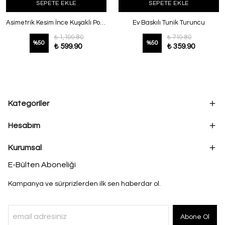
SEPETE EKLE
SEPETE EKLE
Asimetrik Kesim İnce Kuşaklı Poplin Tunik Kahve
Ev Baskılı Tunik Turuncu
₺ 1,199.80
₺ 719.80
%
50
%
50
₺ 599.90
₺ 359.90
Kategoriler
Hesabım
Kurumsal
E-Bülten Aboneliği
Kampanya ve sürprizlerden ilk sen haberdar ol.
Abone Ol