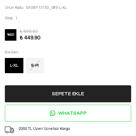
Ürün Kodu
:
SAS6Y13153_085-L-XL
Stok
:
1
₺ 899.80
%
50
₺ 449.90
Beden
L-XL
S-M
SEPETE EKLE
WHATSAPP
2000 TL Üzeri Ücretsiz Kargo