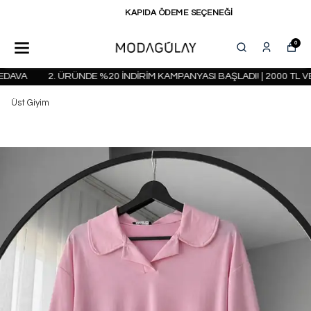
KAPIDA ÖDEME SEÇENEĞİ
0
AVA
2. ÜRÜNDE %20 İNDİRİM KAMPANYASI BAŞLADI! | 2000 TL VE
Üst Giyim