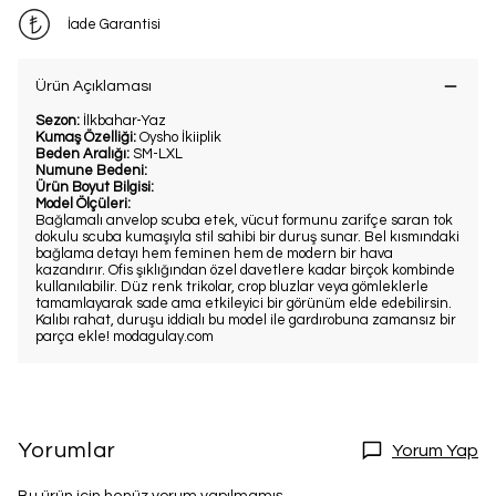
İade Garantisi
Ürün Açıklaması
Sezon:
İlkbahar-Yaz
Kumaş Özelliği:
Oysho İkiiplik
Beden Aralığı:
SM-LXL
Numune Bedeni:
Ürün Boyut Bilgisi:
Model Ölçüleri:
Bağlamalı anvelop scuba etek, vücut formunu zarifçe saran tok
dokulu scuba kumaşıyla stil sahibi bir duruş sunar. Bel kısmındaki
bağlama detayı hem feminen hem de modern bir hava
kazandırır. Ofis şıklığından özel davetlere kadar birçok kombinde
kullanılabilir. Düz renk trikolar, crop bluzlar veya gömleklerle
tamamlayarak sade ama etkileyici bir görünüm elde edebilirsin.
Kalıbı rahat, duruşu iddialı bu model ile gardırobuna zamansız bir
parça ekle! modagulay.com
Yorumlar
Yorum Yap