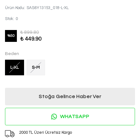
Ürün Kodu
:
SAS6Y13153_018-L-XL
Stok
:
0
₺ 899.80
%
50
₺ 449.90
Beden
L-XL
S-M
Stoğa Gelince Haber Ver
WHATSAPP
2000 TL Üzeri Ücretsiz Kargo