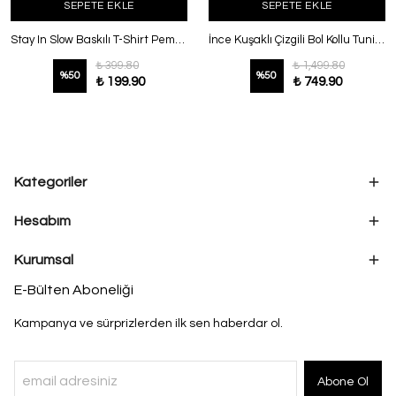
SEPETE EKLE
SEPETE EKLE
Stay In Slow Baskılı T-Shirt Pembe
İnce Kuşaklı Çizgili Bol Kollu Tunik Bordo
₺ 399.80
₺ 1,499.80
%
50
%
50
₺ 199.90
₺ 749.90
Kategoriler
Hesabım
Kurumsal
E-Bülten Aboneliği
Kampanya ve sürprizlerden ilk sen haberdar ol.
Abone Ol