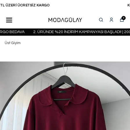
KAPIDA ÖDEME SEÇENEĞİ
0
GO BEDAVA
2. ÜRÜNDE %20 İNDİRİM KAMPANYASI BAŞLADI! | 2000
Üst Giyim