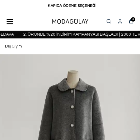
KAPIDA ÖDEME SEÇENEĞİ
0
DAVA
2. ÜRÜNDE %20 İNDİRİM KAMPANYASI BAŞLADI! | 2000 TL V
Dış Giyim