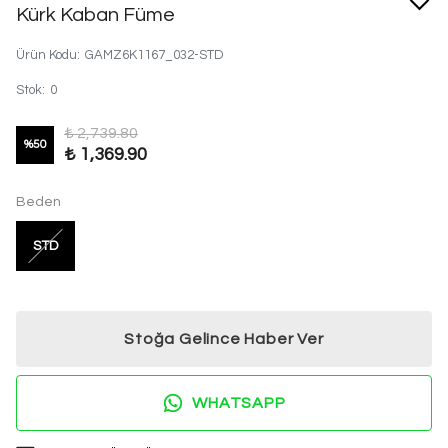
Kürk Kaban Füme
Ürün Kodu
:
GAMZ6K1167_032-STD
Stok
:
0
₺ 2,739.80
%
50
₺ 1,369.90
Beden
STD
Stoğa Gelince Haber Ver
WHATSAPP