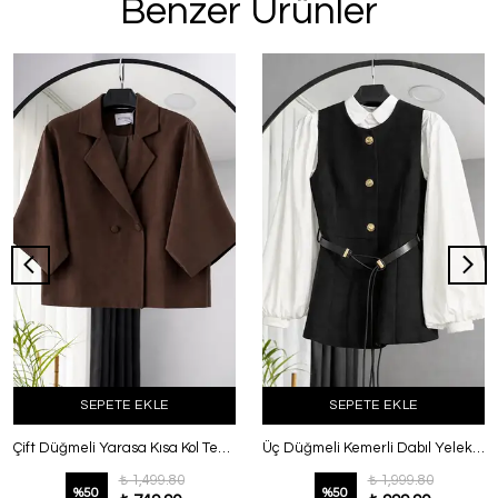
Benzer Ürünler
SEPETE EKLE
SEPETE EKLE
Çift Düğmeli Yarasa Kısa Kol Tencel Ceket Kahve
Üç Düğmeli Kemerli Dabıl Yelek Siyah
₺ 1,499.80
₺ 1,999.80
%
50
%
50