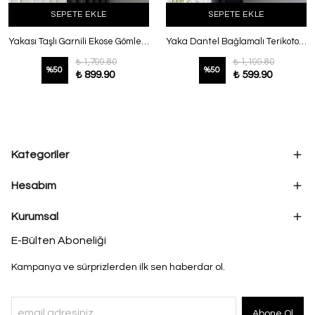
SEPETE EKLE
SEPETE EKLE
Yakası Taşlı Garnili Ekose Gömlek Kahve
Yaka Dantel Bağlamalı Terikoton Gömlek Pembe
₺ 1,799.80
₺ 1,199.80
%
50
%
50
₺ 899.90
₺ 599.90
Kategoriler
Hesabım
Kurumsal
E-Bülten Aboneliği
Kampanya ve sürprizlerden ilk sen haberdar ol.
Abone Ol