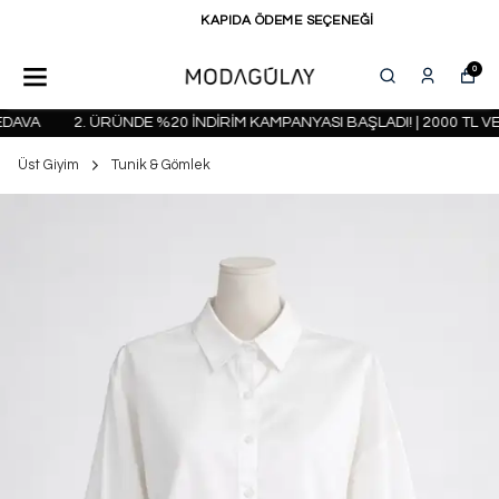
KAPIDA ÖDEME SEÇENEĞİ
0
AVA
2. ÜRÜNDE %20 İNDİRİM KAMPANYASI BAŞLADI! | 2000 TL VE
Üst Giyim
Tunik & Gömlek