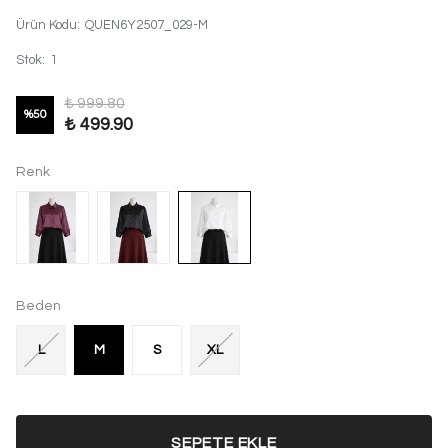
Ürün Kodu
:
QUEN6Y2507_029-M
Stok
:
1
₺ 999.80
%
50
₺ 499.90
Renk
Beden
L
M
S
XL
SEPETE EKLE