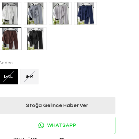
Beden
L-XL
S-M
Stoğa Gelince Haber Ver
WHATSAPP