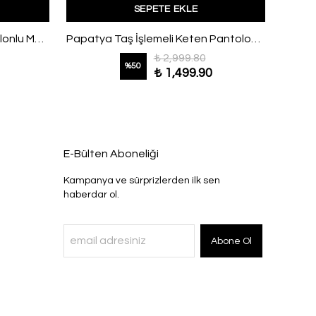
SEPETE EKLE
Kolları Bağlamalı Balon Pantolonlu Modal Takım Yeşil
Papatya Taş İşlemeli Keten Pantolonlu Takım Beyaz
₺ 2,999.80
%
50
₺ 1,499.90
E-Bülten Aboneliği
Kampanya ve sürprizlerden ilk sen
haberdar ol.
Abone Ol