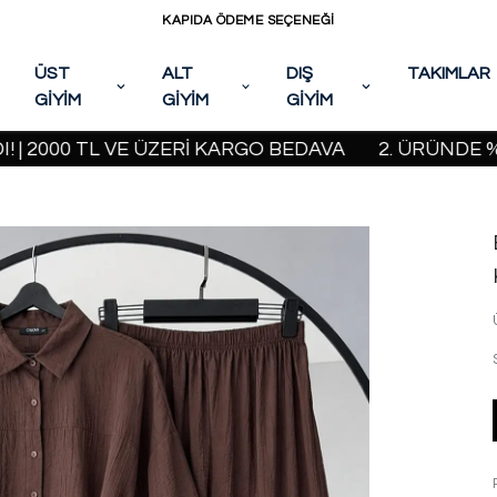
KAPIDA ÖDEME SEÇENEĞİ
ÜST
ALT
DIŞ
TAKIMLAR
GİYİM
GİYİM
GİYİM
0 TL VE ÜZERİ KARGO BEDAVA
2. ÜRÜNDE %20 İND