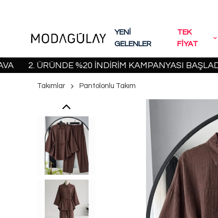
YENİ
TEK
GELENLER
FİYAT
2. ÜRÜNDE %20 İNDİRİM KAMPANYASI BAŞLADI! | 200
Takımlar
Pantolonlu Takım