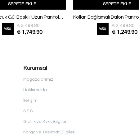
SEPETE EKLE
SEPETE EKLE
Üstü Boncuk Gül Baskılı Uzun Pantolonlu Keten Takım Adaçayı
₺ 3,499.80
₺ 2,499.80
%
50
%
50
₺ 1,749.90
₺ 1,249.90
Kurumsal
Mağazalarımız
Hakkımızda
İletişim
S.S.S
Gizlilik ve Kvkk Bilgileri
Kargo ve Teslimat Bilgileri