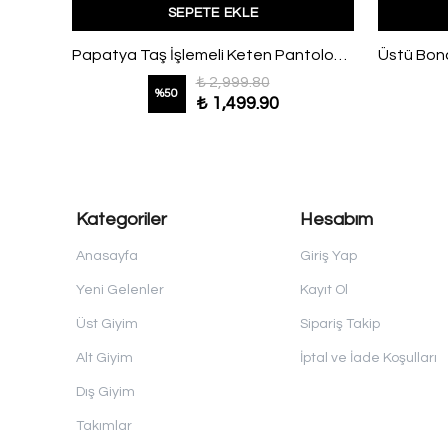
SEPETE EKLE
Üstü Uzun Broşlu Pantolonlu Takım Bordo
Papatya Taş İşlemeli Keten Pantolonlu Takım Yağ Yeşili
₺ 2,999.80
%
50
₺ 1,499.90
Kategoriler
Hesabım
Anasayfa
Giriş Yap
Yeni Gelenler
Kayıt Ol
Üst Giyim
Sipariş Takip
Alt Giyim
İptal ve İade Koşulları
Dış Giyim
Takımlar