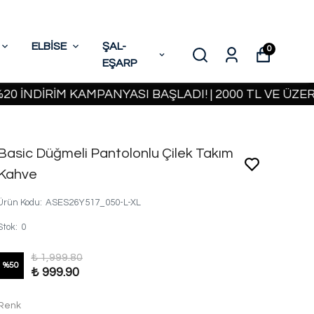
ELBİSE
ŞAL-
0
EŞARP
İRİM KAMPANYASI BAŞLADI! | 2000 TL VE ÜZERİ KAR
Basic Düğmeli Pantolonlu Çilek Takım
Kahve
Ürün Kodu
:
ASES26Y517_050-L-XL
Stok
:
0
₺ 1,999.80
%
50
₺ 999.90
Renk