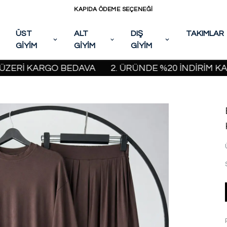
KAPIDA ÖDEME SEÇENEĞİ
ÜST
ALT
DIŞ
TAKIMLAR
GİYİM
GİYİM
GİYİM
 KARGO BEDAVA
2. ÜRÜNDE %20 İNDİRİM KAMPANYA