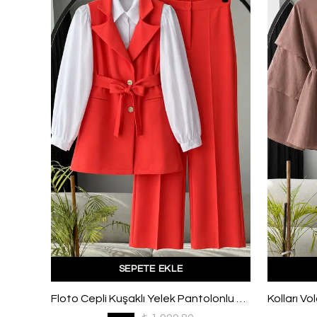
SEPETE EKLE
Yan Tokalı Parçalı Kuşaklı Pantolonlu Modal Takım Vişne
Floto Cepli Kuşaklı Yelek Pantolonlu Dabıl Takım Nar Çiçeği