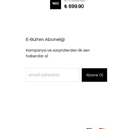
₺ 1,399.80
%
50
₺ 699.90
E-Bülten Aboneliği
Kampanya ve sürprizlerden ilk sen
haberdar ol.
Abone Ol