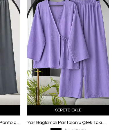
SEPETE EKLE
Asimetrik Volanlı İnce Kuşaklı Pantolonlu Modal Takım Füme
Yan Bağlamalı Pantolonlu Çilek Takım Lila