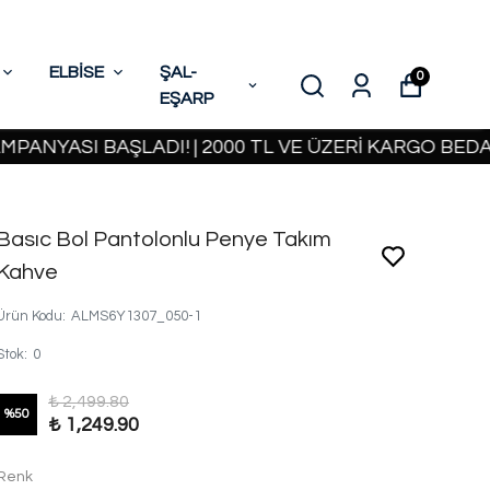
ELBİSE
ŞAL-
0
EŞARP
SI BAŞLADI! | 2000 TL VE ÜZERİ KARGO BEDAVA
2
Basıc Bol Pantolonlu Penye Takım
Kahve
Ürün Kodu
:
ALMS6Y1307_050-1
Stok
:
0
₺ 2,499.80
%
50
₺ 1,249.90
Renk