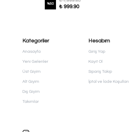
₺ 1,999.80
%
50
₺ 999.90
Kategoriler
Hesabım
Anasayfa
Giriş Yap
Yeni Gelenler
Kayıt Ol
Üst Giyim
Sipariş Takip
Alt Giyim
İptal ve İade Koşulları
Dış Giyim
Takımlar