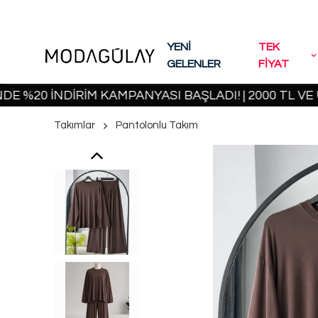
YENİ
TEK
GELENLER
FİYAT
 İNDİRİM KAMPANYASI BAŞLADI! | 2000 TL VE ÜZERİ
Takımlar
Pantolonlu Takım