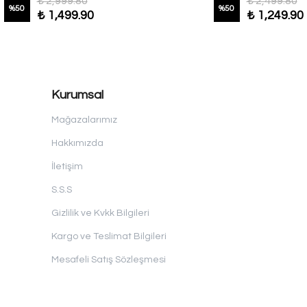
₺ 2,999.80
₺ 2,499.80
%
50
%
50
₺ 1,499.90
₺ 1,249.90
Kurumsal
Mağazalarımız
Hakkımızda
İletişim
S.S.S
Gizlilik ve Kvkk Bilgileri
Kargo ve Teslimat Bilgileri
Mesafeli Satış Sözleşmesi