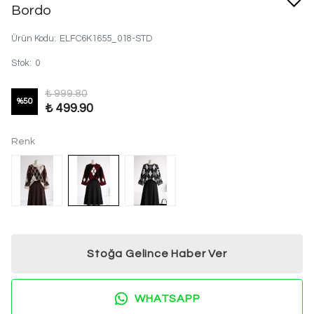
Bordo
Ürün Kodu
:
ELFC6K1655_018-STD
Stok
:
0
₺ 999.80
%
50
₺ 499.90
Renk
Stoğa Gelince Haber Ver
WHATSAPP