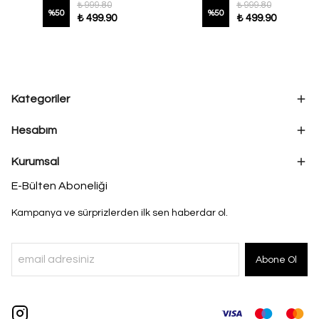
₺ 999.80
₺ 999.80
%
50
%
50
₺ 499.90
₺ 499.90
Kategoriler
Hesabım
Kurumsal
E-Bülten Aboneliği
Kampanya ve sürprizlerden ilk sen haberdar ol.
Abone Ol