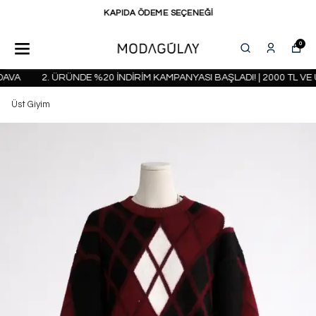
KAPIDA ÖDEME SEÇENEĞİ
0
VA
2. ÜRÜNDE %20 İNDİRİM KAMPANYASI BAŞLADI! | 2000 TL VE 
Üst Giyim