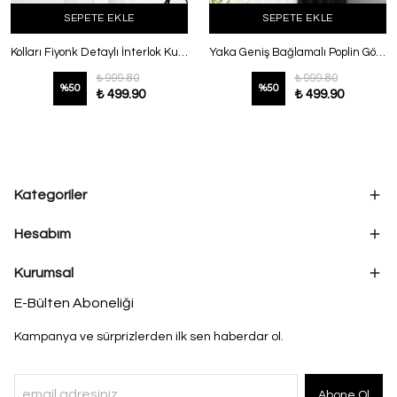
SEPETE EKLE
SEPETE EKLE
Kolları Fiyonk Detaylı İnterlok Kumaş Tunik Lacivert
Yaka Geniş Bağlamalı Poplin Gömlek Antrasit
₺ 999.80
₺ 999.80
%
50
%
50
₺ 499.90
₺ 499.90
Kategoriler
Hesabım
Kurumsal
E-Bülten Aboneliği
Kampanya ve sürprizlerden ilk sen haberdar ol.
Abone Ol