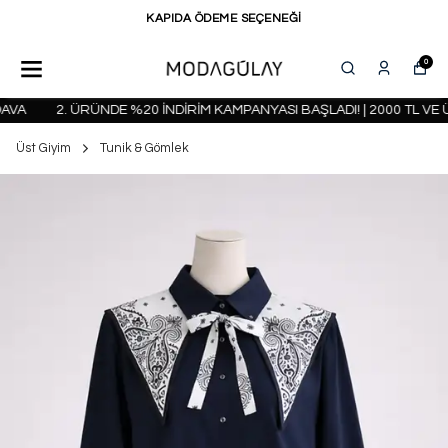
KAPIDA ÖDEME SEÇENEĞİ
0
VA
2. ÜRÜNDE %20 İNDİRİM KAMPANYASI BAŞLADI! | 2000 TL VE 
Üst Giyim
Tunik & Gömlek