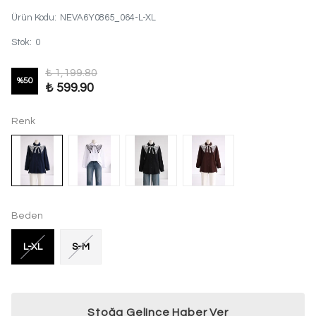
Ürün Kodu
:
NEVA6Y0865_064-L-XL
Stok
:
0
₺ 1,199.80
%
50
₺ 599.90
Renk
Beden
L-XL
S-M
Stoğa Gelince Haber Ver