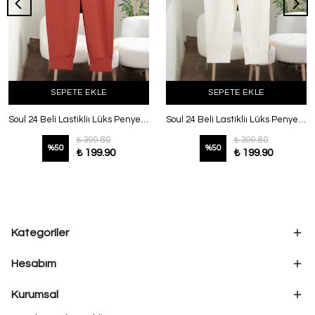
SEPETE EKLE
SEPETE EKLE
Soul 24 Beli Lastikliı Lüks Penye İki İplik Pantolon Kiremit
Soul 24 Beli Lastikliı Lüks Penye İki İplik Pantolon Ekru
₺ 399.80
₺ 399.80
%
50
%
50
₺ 199.90
₺ 199.90
Kategoriler
Hesabım
Kurumsal