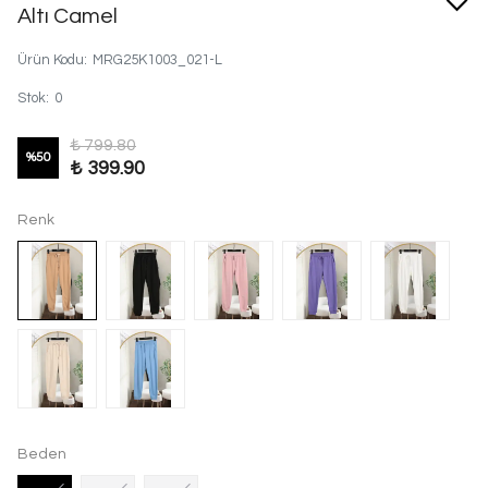
Altı Camel
Ürün Kodu
:
MRG25K1003_021-L
Stok
:
0
₺ 799.80
%
50
₺ 399.90
Renk
Beden