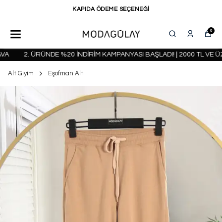
KAPIDA ÖDEME SEÇENEĞİ
0
2. ÜRÜNDE %20 İNDİRİM KAMPANYASI BAŞLADI! | 2000 TL VE ÜZ
Alt Giyim
Eşofman Altı