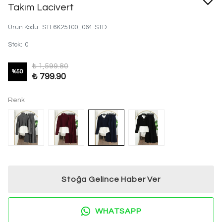
Takım Lacivert
Ürün Kodu
:
STL6K25100_064-STD
Stok
:
0
₺ 1,599.80
%
50
₺ 799.90
Renk
Stoğa Gelince Haber Ver
WHATSAPP