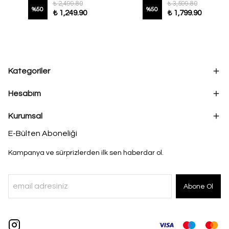
₺ 2,499.80
₺ 3,599.80
%
50
%
50
₺ 1,249.90
₺ 1,799.90
Kategoriler
Hesabım
Kurumsal
E-Bülten Aboneliği
Kampanya ve sürprizlerden ilk sen haberdar ol.
Abone Ol