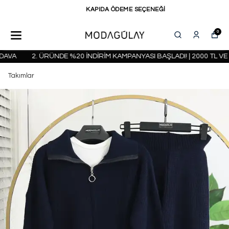
KAPIDA ÖDEME SEÇENEĞİ
0
AVA
2. ÜRÜNDE %20 İNDİRİM KAMPANYASI BAŞLADI! | 2000 TL VE 
Takımlar