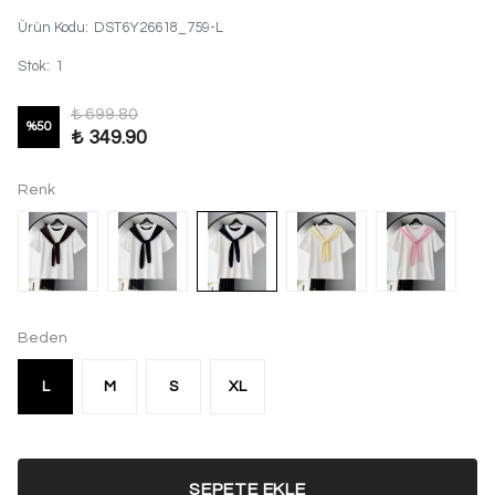
Ürün Kodu
:
DST6Y26618_759-L
Stok
:
1
₺ 699.80
%
50
₺ 349.90
Renk
Beden
L
M
S
XL
SEPETE EKLE