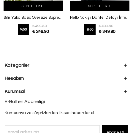
SEPETE EKLE
SEPETE EKLE
Sıfır Yaka Basıc Oversıze Suprem T-Shırt Bej
Hello Nakışlı Dantel Detaylı İnterlok T-Shırt Ekru
₺ 499.80
₺ 699.80
%
50
%
50
₺ 249.90
₺ 349.90
Kategoriler
Hesabım
Kurumsal
E-Bülten Aboneliği
Kampanya ve sürprizlerden ilk sen haberdar ol.
Abone Ol