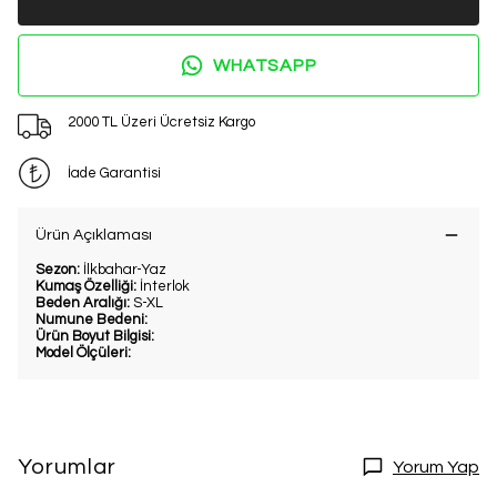
WHATSAPP
2000 TL Üzeri Ücretsiz Kargo
İade Garantisi
Ürün Açıklaması
Sezon:
İlkbahar-Yaz
Kumaş Özelliği:
İnterlok
Beden Aralığı:
S-XL
Numune Bedeni:
Ürün Boyut Bilgisi:
Model Ölçüleri:
Yorumlar
Yorum Yap