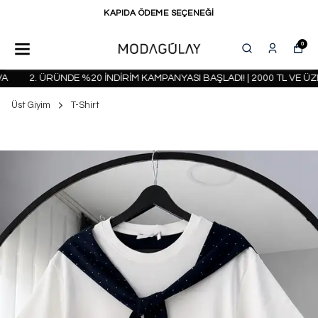
KAPIDA ÖDEME SEÇENEĞİ
0
2. ÜRÜNDE %20 İNDİRİM KAMPANYASI BAŞLADI! | 2000 TL VE ÜZE
Üst Giyim
T-Shirt