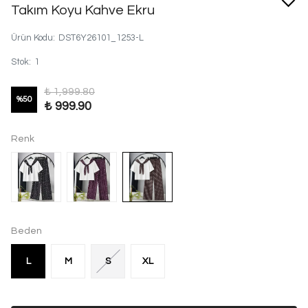
Takım Koyu Kahve Ekru
Ürün Kodu
:
DST6Y26101_1253-L
Stok
:
1
₺ 1,999.80
%
50
₺ 999.90
Renk
Beden
L
M
S
XL