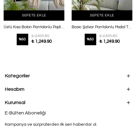
SEPETE EKLE
SEPETE EKLE
Üstü Kısa Balon Pantolonlu Poplin Takım Taş
Basic Şalvar Pantolonlu Modal Takım Bebe Mavi
₺ 2,499.80
₺ 2,499.80
%
50
%
50
₺ 1,249.90
₺ 1,249.90
Kategoriler
Hesabım
Kurumsal
E-Bülten Aboneliği
Kampanya ve sürprizlerden ilk sen haberdar ol.