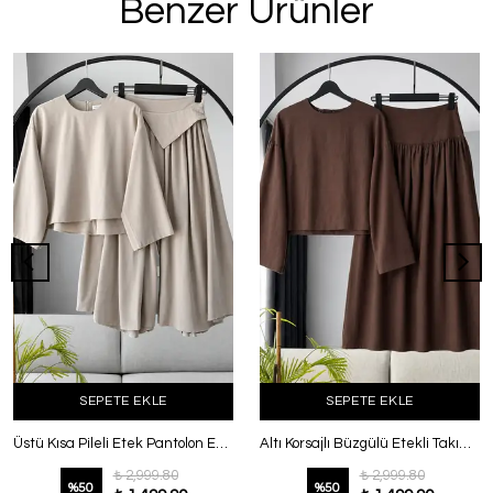
Benzer Ürünler
SEPETE EKLE
SEPETE EKLE
Üstü Kısa Pileli Etek Pantolon Eslem Keten Takım Taş
Altı Korsajlı Büzgülü Etekli Takım Kahve
₺ 2,999.80
₺ 2,999.80
%
50
%
50