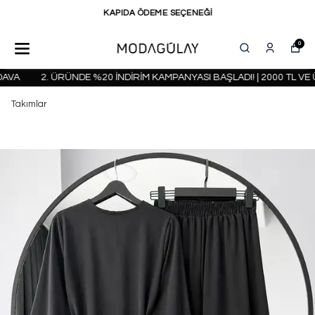
KAPIDA ÖDEME SEÇENEĞİ
0
VA
2. ÜRÜNDE %20 İNDİRİM KAMPANYASI BAŞLADI! | 2000 TL VE 
Takımlar