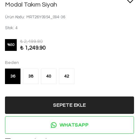
Modal Takım Siyah
Ürün Kodu
:
MRT26Y0954_094-36
Stok
:
4
₺ 2,499.80
%
50
₺ 1,249.90
Beden
36
38
40
42
SEPETE EKLE
WHATSAPP