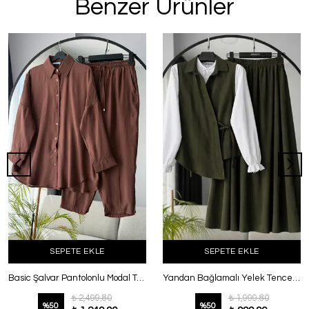
Benzer Ürünler
SEPETE EKLE
SEPETE EKLE
Basic Şalvar Pantolonlu Modal Takım Kahve
Yandan Bağlamalı Yelek Tencel Etekli Takım Haki
₺ 2,499.80
₺ 1,999.80
%
50
%
50