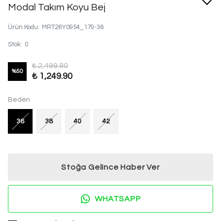
Modal Takım Koyu Bej
Ürün Kodu
:
MRT26Y0954_179-36
Stok
:
0
₺ 2,499.80
%
50
₺ 1,249.90
Beden
36
38
40
42
Stoğa Gelince Haber Ver
WHATSAPP