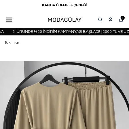
KAPIDA ÖDEME SEÇENEĞİ
0
2. ÜRÜNDE %20 İNDİRİM KAMPANYASI BAŞLADI! | 2000 TL VE ÜZE
Takımlar