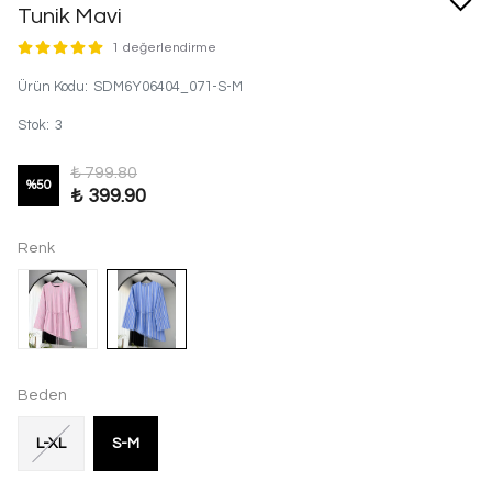
Tunik Mavi
1 değerlendirme
Ürün Kodu
:
SDM6Y06404_071-S-M
Stok
:
3
₺ 799.80
%
50
₺ 399.90
Renk
Beden
L-XL
S-M