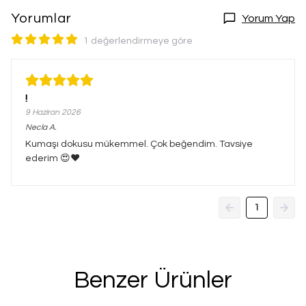
Yorumlar
Yorum Yap
1 değerlendirmeye göre
!
9 Haziran 2026
Necla
A.
Kumaşı dokusu mükemmel. Çok beğendim. Tavsiye
ederim 😍❤️
1
Benzer Ürünler