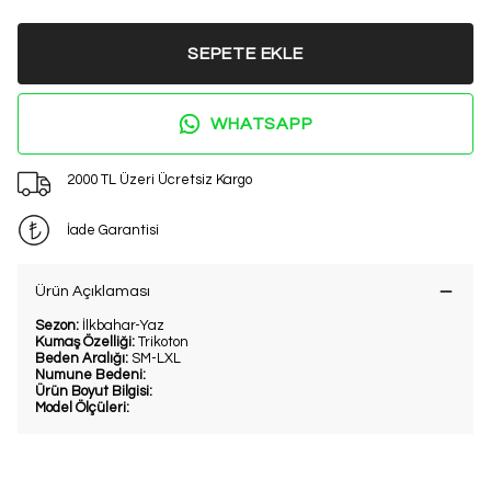
SEPETE EKLE
WHATSAPP
2000 TL Üzeri Ücretsiz Kargo
İade Garantisi
Ürün Açıklaması
Sezon:
İlkbahar-Yaz
Kumaş Özelliği:
Trikoton
Beden Aralığı:
SM-LXL
Numune Bedeni:
Ürün Boyut Bilgisi:
Model Ölçüleri: