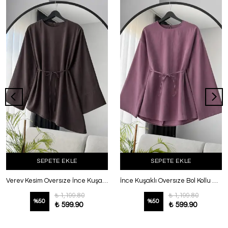
SEPETE EKLE
SEPETE EKLE
Verev Kesim Oversıze İnce Kuşaklı Tencel Tunik Koyu Kahve
İnce Kuşaklı Oversıze Bol Kollu Modal Tunik Mürdüm
₺ 1,199.80
₺ 1,199.80
%
50
%
50
₺ 599.90
₺ 599.90