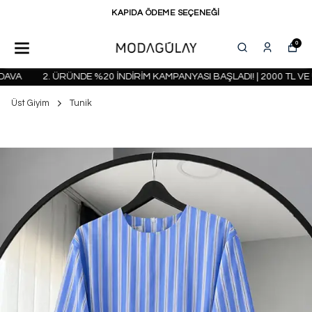
KAPIDA ÖDEME SEÇENEĞİ
0
VA
2. ÜRÜNDE %20 İNDİRİM KAMPANYASI BAŞLADI! | 2000 TL VE Ü
Üst Giyim
Tunik