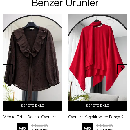
Benzer Ürünler
SEPETE EKLE
SEPETE EKLE
V Yaka Fırfırlı Desenli Oversıze Modal Tunik Kahve
Oversıze Kuşaklı Keten Panço Kırmızı
₺ 1,999.80
₺ 1,499.80
%
50
%
50