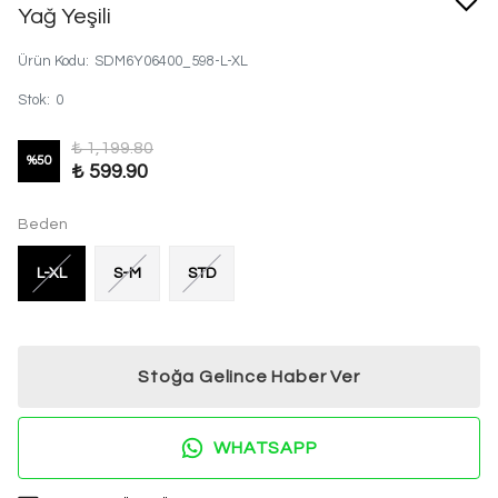
Yağ Yeşili
Ürün Kodu
:
SDM6Y06400_598-L-XL
Stok
:
0
₺ 1,199.80
%
50
₺ 599.90
Beden
L-XL
S-M
STD
Stoğa Gelince Haber Ver
WHATSAPP