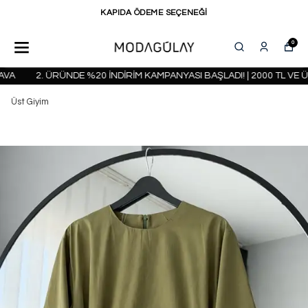
KAPIDA ÖDEME SEÇENEĞİ
0
A
2. ÜRÜNDE %20 İNDİRİM KAMPANYASI BAŞLADI! | 2000 TL VE Ü
Üst Giyim