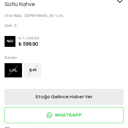
Sütlü Kahve
Ürün Kodu
:
SDM6Y06400_091-L-XL
Stok
:
0
₺ 1,199.80
%
50
₺ 599.90
Beden
L-XL
S-M
Stoğa Gelince Haber Ver
WHATSAPP