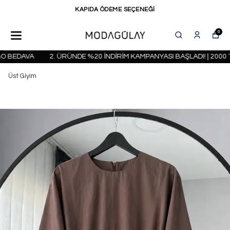
KAPIDA ÖDEME SEÇENEĞİ
0
 BEDAVA
2. ÜRÜNDE %20 İNDİRİM KAMPANYASI BAŞLADI! | 2000 T
Üst Giyim