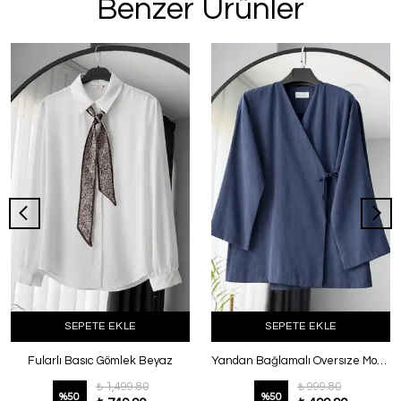
Benzer Ürünler
SEPETE EKLE
SEPETE EKLE
Fularlı Basıc Gömlek Beyaz
Yandan Bağlamalı Oversıze Modal Kimono Lacivert
₺ 1,499.80
₺ 999.80
%
50
%
50