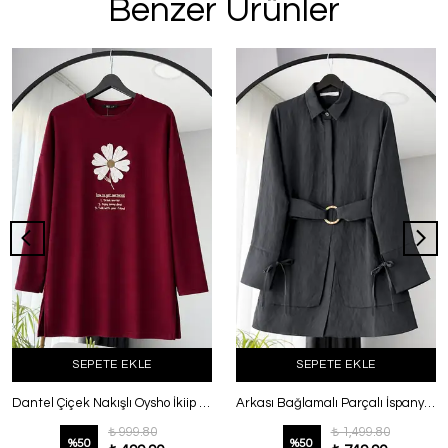
Benzer Ürünler
SEPETE EKLE
SEPETE EKLE
Dantel Çiçek Nakışlı Oysho İkiip Tunik Bordo
Arkası Bağlamalı Parçalı İspanyol Kol Modal Gömlek Füme
₺ 999.80
₺ 1,499.80
%
50
%
50