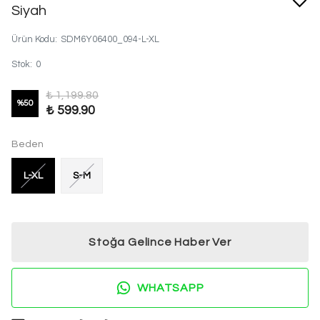
Siyah
Ürün Kodu
:
SDM6Y06400_094-L-XL
Stok
:
0
₺ 1,199.80
%
50
₺ 599.90
Beden
L-XL
S-M
Stoğa Gelince Haber Ver
WHATSAPP