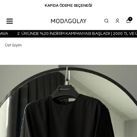
KAPIDA ÖDEME SEÇENEĞİ
0
VA
2. ÜRÜNDE %20 İNDİRİM KAMPANYASI BAŞLADI! | 2000 TL VE Ü
Üst Giyim