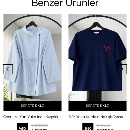
Benzer Ürünler
SEPETE EKLE
SEPETE EKLE
Oversıze Yan Yaka İnce Kuşaklı Poplin Gömlek Bebe Mavi
Sıfır Yaka Kurdela Nakışlı Oysho T-Shirt Lacivert
₺ 1,399.80
₺ 499.80
%
50
%
50