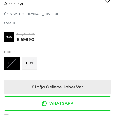
Adaçayı
Ürün Kodu
:
SDM6Y06400_1053-L-XL
Stok
:
0
₺ 1,199.80
%
50
₺ 599.90
Beden
L-XL
S-M
Stoğa Gelince Haber Ver
WHATSAPP