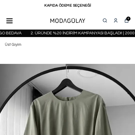
KAPIDA ÖDEME SEÇENEĞİ
0
O BEDAVA
2. ÜRÜNDE %20 İNDİRİM KAMPANYASI BAŞLADI! | 2000 
Üst Giyim