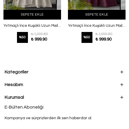
SEPETE EKLE
SEPETE EKLE
Yırtmaçlı İnce Kuşaklı Uzun Modal Tunik Taş
Yırtmaçlı İnce Kuşaklı Uzun Modal Tunik Mürdüm
₺ 1,999.80
₺ 1,999.80
%
50
%
50
₺ 999.90
₺ 999.90
Kategoriler
Hesabım
Kurumsal
E-Bülten Aboneliği
Kampanya ve sürprizlerden ilk sen haberdar ol.