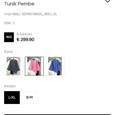
Tunik Pembe
Ürün Kodu
:
SDM6Y06405_085-L-XL
Stok
:
3
₺ 599.80
%
50
₺ 299.90
Renk
Beden
L-XL
S-M