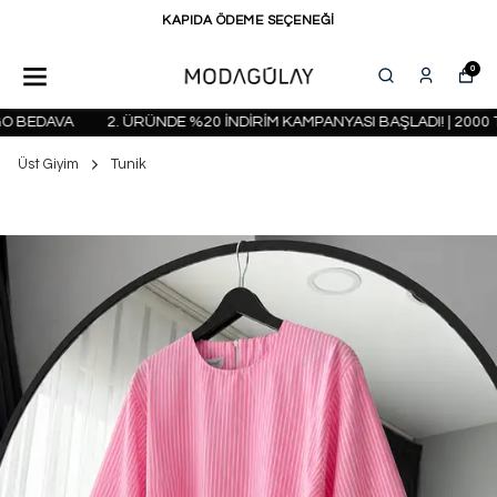
KAPIDA ÖDEME SEÇENEĞİ
0
 BEDAVA
2. ÜRÜNDE %20 İNDİRİM KAMPANYASI BAŞLADI! | 2000 TL
Üst Giyim
Tunik