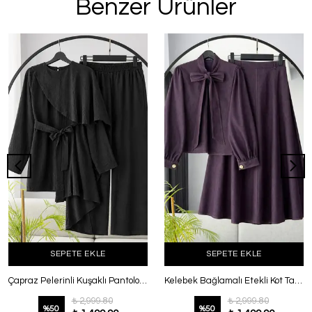
Benzer Ürünler
SEPETE EKLE
SEPETE EKLE
Çapraz Pelerinli Kuşaklı Pantolonlu Takım Siyah
Kelebek Bağlamalı Etekli Kot Takım Mor
₺ 2,999.80
₺ 2,999.80
%
50
%
50