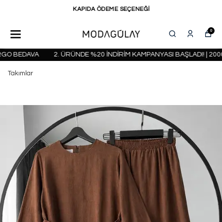
KAPIDA ÖDEME SEÇENEĞİ
0
O BEDAVA
2. ÜRÜNDE %20 İNDİRİM KAMPANYASI BAŞLADI! | 2000 
Takımlar