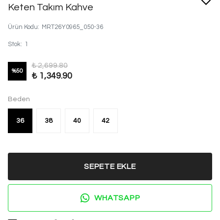
Keten Takım Kahve
Ürün Kodu
:
MRT26Y0965_050-36
Stok
:
1
₺ 2,699.80
%
50
₺ 1,349.90
Beden
36
38
40
42
SEPETE EKLE
WHATSAPP