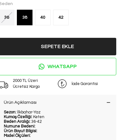
Beden
36
38
40
42
SEPETE EKLE
WHATSAPP
2000 TL Üzeri
İade Garantisi
Ücretsiz Kargo
Ürün Açıklaması
Sezon:
İlkbahar-Yaz
Kumaş Özelliği:
Keten
Beden Aralığı:
36-42
Numune Bedeni:
Ürün Boyut Bilgisi:
Model Ölçüleri: