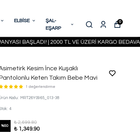
ELBİSE
ŞAL-
0
EŞARP
 BAŞLADI! | 2000 TL VE ÜZERİ KARGO BEDAVA
2. 
Asimetirk Kesim İnce Kuşaklı
Pantolonlu Keten Takım Bebe Mavi
1 değerlendirme
Ürün Kodu
:
MRT26Y0965_013-38
Stok
:
4
₺ 2,699.80
%
50
₺ 1,349.90