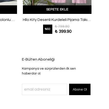
SEPETE EKLE
Hakim Yaka İnce Kuşaklı Pantolonlu Modal Takım Füme
Hllo Kity Desenli Kurdeleli Pijama Takımı Pembe
₺ 799.80
%
50
₺ 399.90
E-Bülten Aboneliği
Kampanya ve sürprizlerden ilk sen
haberdar ol.
Abone Ol