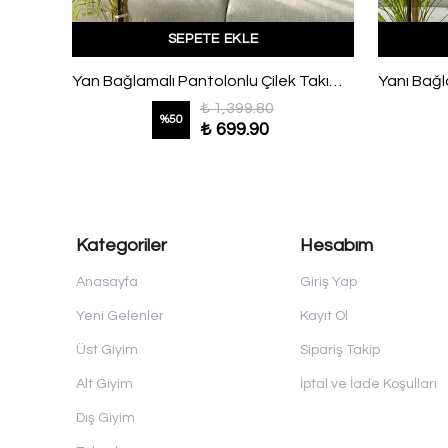
SEPETE EKLE
ım Ekru
Yan Bağlamalı Pantolonlu Çilek Takım Gri
₺ 1,399.80
%
50
₺ 699.90
Kategoriler
Hesabım
Anasayfa
Giriş Yap
Yeni Gelenler
Kayıt Ol
Üst Giyim
Sipariş Takip
Alt Giyim
İptal ve İade Koşulları
Dış Giyim