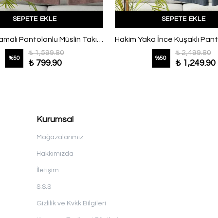
SEPETE EKLE
SEPETE EKLE
Yanı Bağlamalı Pantolonlu Müslin Takım Sütlü Kahve
₺ 1,599.80
₺ 2,499.80
%
50
%
50
₺ 799.90
₺ 1,249.90
Kurumsal
Mağazalarımız
Hakkımızda
İletişim
S.S.S
Gizlilik ve Kvkk Bilgileri