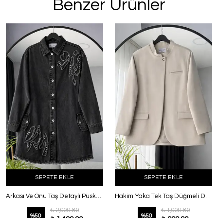
Benzer Ürünler
SEPETE EKLE
SEPETE EKLE
Arkası Ve Önü Taş Detaylı Püsküllü Kot Ceket Gri
Hakim Yaka Tek Taş Düğmeli Dabıl Ceket Taş
₺ 2,999.80
₺ 1,999.80
%
50
%
50