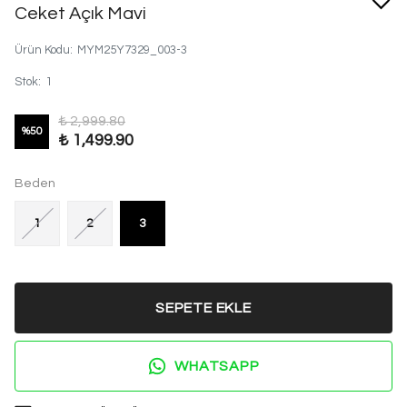
Ceket Açık Mavi
Ürün Kodu
:
MYM25Y7329_003-3
Stok
:
1
₺ 2,999.80
%
50
₺ 1,499.90
Beden
1
2
3
SEPETE EKLE
WHATSAPP