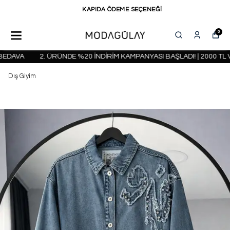
KAPIDA ÖDEME SEÇENEĞİ
0
DAVA
2. ÜRÜNDE %20 İNDİRİM KAMPANYASI BAŞLADI! | 2000 TL V
Dış Giyim