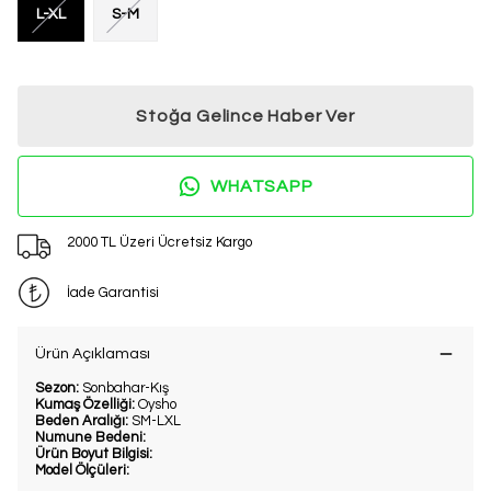
L-XL
S-M
Stoğa Gelince Haber Ver
WHATSAPP
2000 TL Üzeri Ücretsiz Kargo
İade Garantisi
Ürün Açıklaması
Sezon:
Sonbahar-Kış
Kumaş Özelliği:
Oysho
Beden Aralığı:
SM-LXL
Numune Bedeni:
Ürün Boyut Bilgisi:
Model Ölçüleri: