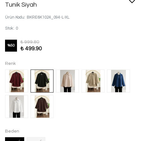
Tunik Siyah
Ürün Kodu
:
BKRE6K1024_094-L-XL
Stok
:
0
₺ 999.80
%
50
₺ 499.90
Renk
Beden