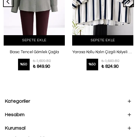
SEPETE EKLE
SEPETE EKLE
Basıc Tencel Gömlek Çağla
Yarasa Kollu Kalın Çizgili Kolyeli Saten Gömlek Ekru Laci
₺ 1,699.80
₺ 1,649.80
%
50
%
50
₺ 849.90
₺ 824.90
Kategoriler
Hesabım
Kurumsal