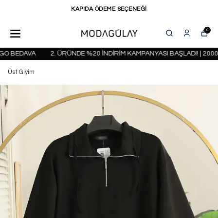
KAPIDA ÖDEME SEÇENEĞİ
0
O BEDAVA
2. ÜRÜNDE %20 İNDİRİM KAMPANYASI BAŞLADI! | 2000 
Üst Giyim