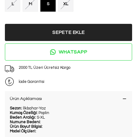
L
M
S
XL
SEPETE EKLE
WHATSAPP
2000 TL Üzeri Ücretsiz Kargo
İade Garantisi
Ürün Açıklaması
Sezon:
İlkbahar-Yaz
Kumaş Özelliği:
Poplin
Beden Aralığı:
S-XL
Numune Bedeni:
Ürün Boyut Bilgisi:
Model Ölçüleri: