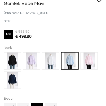
Gömlek Bebe Mavi
Ürün Kodu
:
DST6Y26597_013-S
Stok
:
1
₺ 999.80
%
50
₺ 499.90
Renk
Beden