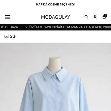
KAPIDA ÖDEME SEÇENEĞİ
0
O BEDAVA
2. ÜRÜNDE %20 İNDİRİM KAMPANYASI BAŞLADI! | 2000 
Üst Giyim