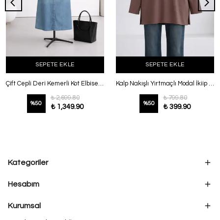
SEPETE EKLE
SEPETE EKLE
Çift Cepli Deri Kemerli Kot Elbise Orta Mavi
Kalp Nakışlı Yırtmaçlı Modal İkiip Tunik Sütlü Kahve
₺ 2,699.80
₺ 799.80
%
50
%
50
₺ 1,349.90
₺ 399.90
Kategoriler
Hesabım
Kurumsal