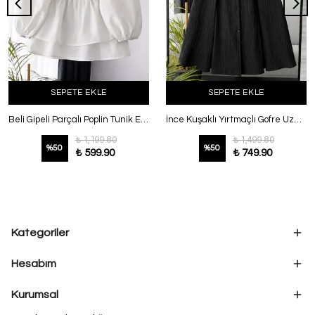
SEPETE EKLE
SEPETE EKLE
Beli Gipeli Parçalı Poplin Tunik Ekru
İnce Kuşaklı Yırtmaçlı Gofre Uzun Gömlek Siyah
₺ 1,199.80
₺ 1,499.80
%
50
%
50
₺ 599.90
₺ 749.90
Kategoriler
Hesabım
Kurumsal