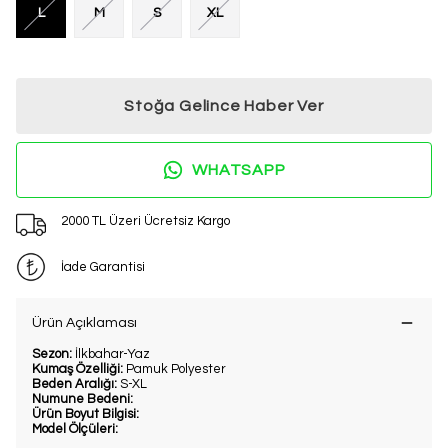
L
M
S
XL
Stoğa Gelince Haber Ver
WHATSAPP
2000 TL Üzeri Ücretsiz Kargo
İade Garantisi
Ürün Açıklaması
Sezon:
İlkbahar-Yaz
Kumaş Özelliği:
Pamuk Polyester
Beden Aralığı:
S-XL
Numune Bedeni:
Ürün Boyut Bilgisi:
Model Ölçüleri: