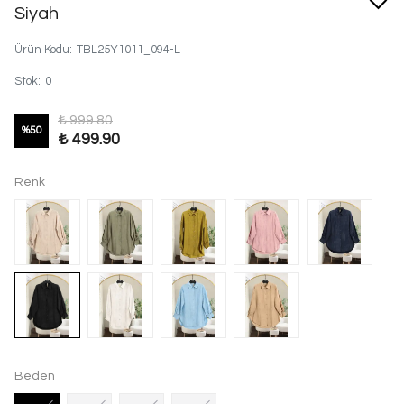
Siyah
Ürün Kodu
:
TBL25Y1011_094-L
Stok
:
0
₺ 999.80
%
50
₺ 499.90
Renk
Beden