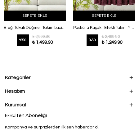
SEPETE EKLE
SEPETE EKLE
Eteği Tokalı Düğmeli Takım Lacivert
Püsküllü Kuşaklı Etekli Takım Mürdüm
₺ 2,999.80
₺ 2,499.80
%
50
%
50
₺ 1,499.90
₺ 1,249.90
Kategoriler
Hesabım
Kurumsal
E-Bülten Aboneliği
Kampanya ve sürprizlerden ilk sen haberdar ol.