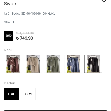
Siyah
Ürün Kodu
:
SDM6Y06966_094-L-XL
Stok
:
1
₺ 1,499.80
%
50
₺ 749.90
Renk
Beden
L-XL
S-M