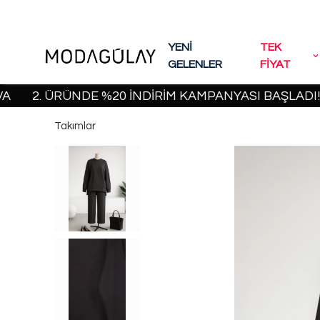
YENİ
TEK
GELENLER
FİYAT
. ÜRÜNDE %20 İNDİRİM KAMPANYASI BAŞLADI! | 200
Takımlar