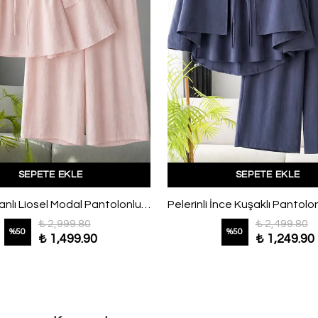
SEPETE EKLE
SEPETE EKLE
Kolları Volanlı Liosel Modal Pantolonlu Takım Toz Pembe
₺ 2,999.80
₺ 2,499.80
%
50
%
50
₺ 1,499.90
₺ 1,249.90