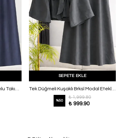
SEPETE EKLE
Pelerinli İnce Kuşaklı Pantolonlu Takım İndigo
Tek Düğmeli Kuşaklı Brksl Modal Etekli Takım Füme
₺ 1,999.80
%
50
₺ 999.90