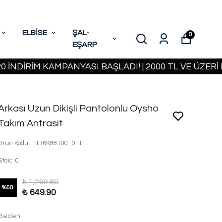
ELBİSE
ŞAL-
0
EŞARP
RİM KAMPANYASI BAŞLADI! | 2000 TL VE ÜZERİ KAR
Arkası Uzun Dikişli Pantolonlu Oysho
Takım Antrasit
Ürün Kodu
:
HIB6K88100_011-L
Stok
:
0
₺ 1,299.80
%
50
₺ 649.90
Beden