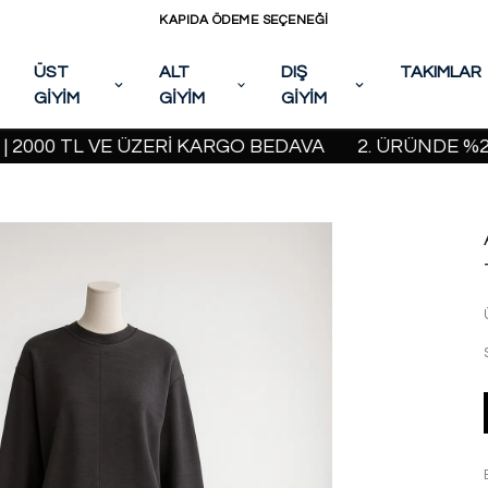
KAPIDA ÖDEME SEÇENEĞİ
ÜST
ALT
DIŞ
TAKIMLAR
GİYİM
GİYİM
GİYİM
0 TL VE ÜZERİ KARGO BEDAVA
2. ÜRÜNDE %20 İNDİ