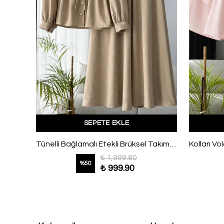
SEPETE EKLE
Pelerinli İnce Kuşaklı Pantolonlu Takım Haki
Tünelli Bağlamalı Etekli Brüksel Takım Bej
₺ 1,999.80
%
50
₺ 999.90