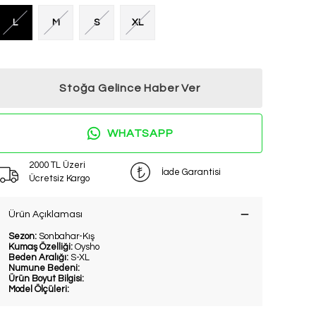
L
M
S
XL
Stoğa Gelince Haber Ver
WHATSAPP
2000 TL Üzeri
İade Garantisi
Ücretsiz Kargo
Ürün Açıklaması
Sezon:
Sonbahar-Kış
Kumaş Özelliği:
Oysho
Beden Aralığı:
S-XL
Numune Bedeni:
Ürün Boyut Bilgisi:
Model Ölçüleri: