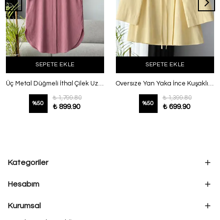
SEPETE EKLE
SEPETE EKLE
Üç Metal Düğmeli İthal Çilek Uzun Gömlek Gül
Oversıze Yan Yaka İnce Kuşaklı Poplin Gömlek Sarı
₺ 1,799.80
₺ 1,399.80
%
50
%
50
₺ 899.90
₺ 699.90
Kategoriler
Hesabım
Kurumsal