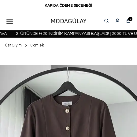
KAPIDA ÖDEME SEÇENEĞİ
0
A
2. ÜRÜNDE %20 İNDİRİM KAMPANYASI BAŞLADI! | 2000 TL VE ÜZ
Üst Giyim
Gömlek