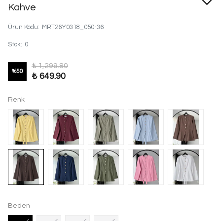
Kahve
Ürün Kodu
:
MRT26Y0318_050-36
Stok
:
0
₺ 1,299.80
%
50
₺ 649.90
Renk
Beden