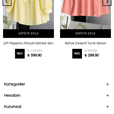
SEPETE EKLE
SEPETE EKLE
Çift Papyonlu Parçalı Gömlek Sarı
Kahve Desenli Tunik Somon
₺ 1,199.80
₺ 599.80
%
50
%
50
₺ 599.90
₺ 299.90
Kategoriler
Hesabım
Kurumsal