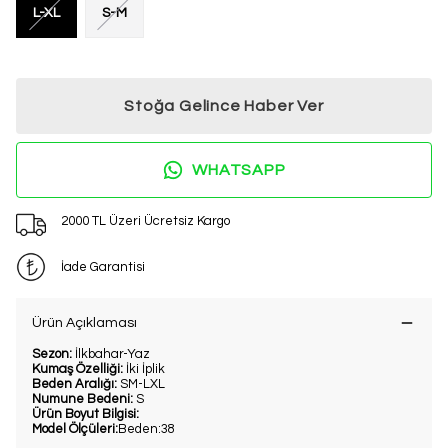
L-XL
S-M
Stoğa Gelince Haber Ver
WHATSAPP
2000 TL Üzeri Ücretsiz Kargo
İade Garantisi
Ürün Açıklaması
Sezon:
İlkbahar-Yaz
Kumaş Özelliği:
İki İplik
Beden Aralığı:
SM-LXL
Numune Bedeni:
S
Ürün Boyut Bilgisi:
Model Ölçüleri:
Beden:38