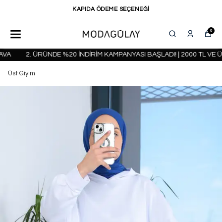
KAPIDA ÖDEME SEÇENEĞİ
0
A
2. ÜRÜNDE %20 İNDİRİM KAMPANYASI BAŞLADI! | 2000 TL VE ÜZ
Üst Giyim