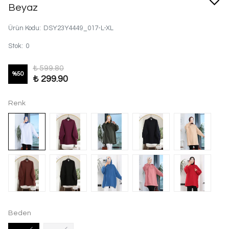
Beyaz
Ürün Kodu
:
DSY23Y4449_017-L-XL
Stok
:
0
₺ 599.80
%
50
₺ 299.90
Renk
Beden