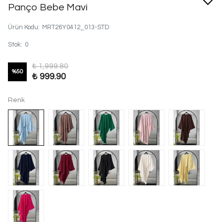
Panço Bebe Mavi
Ürün Kodu
:
MRT26Y0412_013-STD
Stok
:
0
₺ 1,999.80
%
50
₺ 999.90
Renk