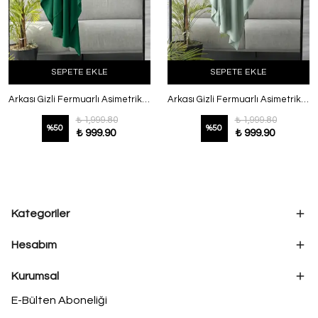
SEPETE EKLE
SEPETE EKLE
Arkası Gizli Fermuarlı Asimetrik Kesim Panço benotton
Arkası Gizli Fermuarlı Asimetrik Kesim Panço Mint
₺ 1,999.80
₺ 1,999.80
%
50
%
50
₺ 999.90
₺ 999.90
Kategoriler
Hesabım
Kurumsal
E-Bülten Aboneliği