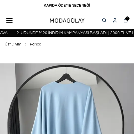
KAPIDA ÖDEME SEÇENEĞİ
0
A
2. ÜRÜNDE %20 İNDİRİM KAMPANYASI BAŞLADI! | 2000 TL VE Ü
Üst Giyim
Panço