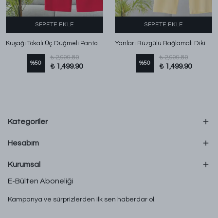
SEPETE EKLE
SEPETE EKLE
Kuşağı Tokalı Üç Düğmeli Pantolonlu Modal Takım Kırmızı
Yanları Büzgülü Bağlamalı Dikişli Pantolonlu Takım Sarı
₺ 2,999.80
₺ 2,999.80
%
50
%
50
₺ 1,499.90
₺ 1,499.90
Kategoriler
Hesabım
Kurumsal
E-Bülten Aboneliği
Kampanya ve sürprizlerden ilk sen haberdar ol.