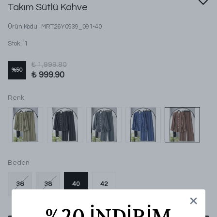
Takım Sütlü Kahve
Ürün Kodu
:
MRT26Y0939_091-40
Stok
:
1
₺ 1,999.80
%
50
₺ 999.90
Renk
Beden
36
38
40
42
%20 İNDİRİM