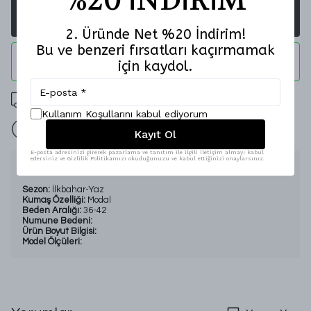
SEPETE EKLE
2. Üründe Net %20 İndirim!
Bu ve benzeri fırsatları kaçırmamak
WHATSAPP
için kaydol.
2000 TL Üzeri Ücretsiz Kargo
Kullanım Koşullarını kabul ediyorum
İade Garantisi
Kayıt Ol
E-posta adresinizi girerek pazarlama ve tanıtım ile ilgili iletişim almayı kabul
edersiniz ve Gizlilik Politikamızı okuduğunuzu ve kabul ettiğinizi onaylarsınız.
Ürün Açıklaması
Sezon:
İlkbahar-Yaz
Kumaş Özelliği:
Modal
Beden Aralığı:
36-42
Numune Bedeni:
Ürün Boyut Bilgisi:
Model Ölçüleri: