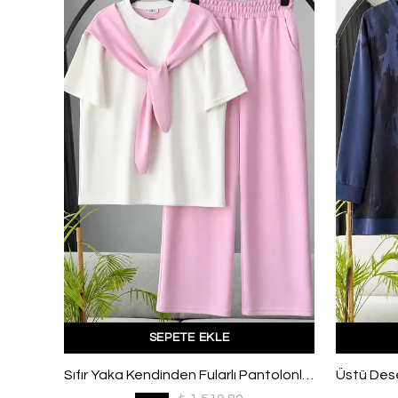
SEPETE EKLE
Kolları Katlamalı Şalvar Pantolonlu Sandy Takım Lacivert
Sıfır Yaka Kendinden Fularlı Pantolonlu Suprem Takım Ekru Pembe