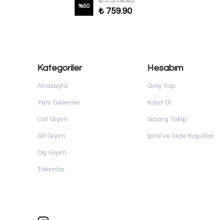
₺ 1,519.80
%
50
₺ 759.90
Kategoriler
Hesabım
Anasayfa
Giriş Yap
Yeni Gelenler
Kayıt Ol
Üst Giyim
Sipariş Takip
Alt Giyim
İptal ve İade Koşulları
Dış Giyim
Takımlar