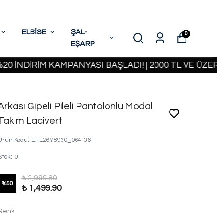
ELBİSE
ŞAL-
0
EŞARP
İRİM KAMPANYASI BAŞLADI! | 2000 TL VE ÜZERİ KAR
Arkası Gipeli Pileli Pantolonlu Modal
Takım Lacivert
Ürün Kodu
:
EFL26Y8930_064-36
Stok
:
0
₺ 2,999.80
%
50
₺ 1,499.90
Renk