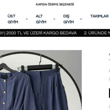
KAPIDA ÖDEME SEÇENEĞİ
ÜST
ALT
DIŞ
TAKIMLAR
GİYİM
GİYİM
GİYİM
0 TL VE ÜZERİ KARGO BEDAVA
2. ÜRÜNDE %20 İND