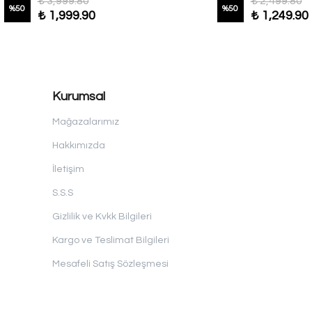
₺ 3,999.80
₺ 2,499.80
%
50
%
50
₺ 1,999.90
₺ 1,249.90
Kurumsal
Mağazalarımız
Hakkımızda
İletişim
S.S.S
Gizlilik ve Kvkk Bilgileri
Kargo ve Teslimat Bilgileri
Mesafeli Satış Sözleşmesi