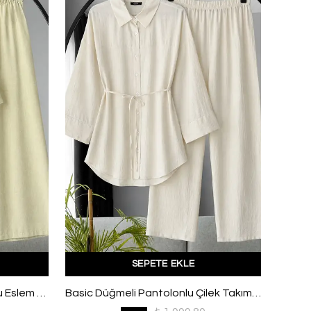
SEPETE EKLE
Tek Düğmeli Relax Pantolonlu Eslem Keten Takım Sarı
Basic Düğmeli Pantolonlu Çilek Takım Taş