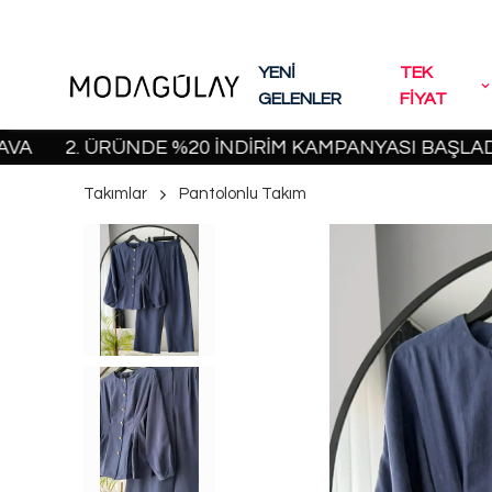
YENİ
TEK
GELENLER
FİYAT
2. ÜRÜNDE %20 İNDİRİM KAMPANYASI BAŞLADI! | 200
Takımlar
Pantolonlu Takım