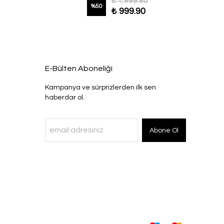
₺ 1,999.80
%
50
₺ 999.90
E-Bülten Aboneliği
Kampanya ve sürprizlerden ilk sen
haberdar ol.
Abone Ol