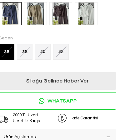
Beden
36
38
40
42
Stoğa Gelince Haber Ver
WHATSAPP
2000 TL Üzeri
İade Garantisi
Ücretsiz Kargo
Ürün Açıklaması