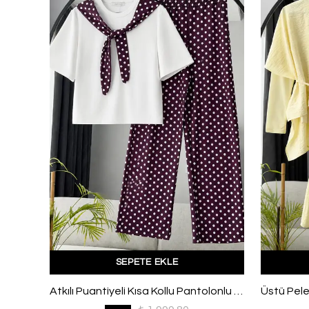
SEPETE EKLE
Yanı Bağlamalı Pantolonlu Müslin Takım Sütlü Kahve
Atkılı Puantiyeli Kısa Kollu Pantolonlu Takım Siyah Ekru