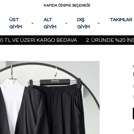
KAPIDA ÖDEME SEÇENEĞİ
ÜST
ALT
DIŞ
TAKIMLAR
GİYİM
GİYİM
GİYİM
VE ÜZERİ KARGO BEDAVA
2. ÜRÜNDE %20 İNDİRİM K