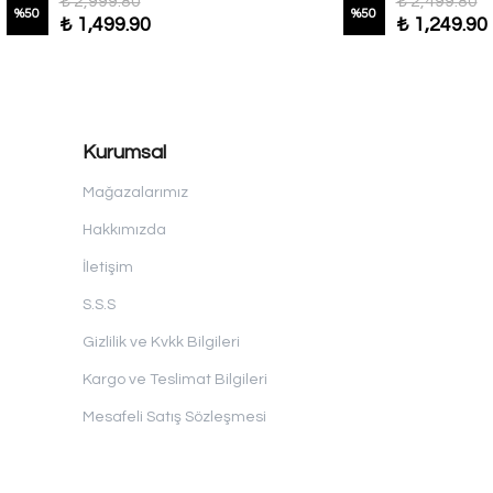
₺ 2,999.80
₺ 2,499.80
%
50
%
50
₺ 1,499.90
₺ 1,249.90
Kurumsal
Mağazalarımız
Hakkımızda
İletişim
S.S.S
Gizlilik ve Kvkk Bilgileri
Kargo ve Teslimat Bilgileri
Mesafeli Satış Sözleşmesi