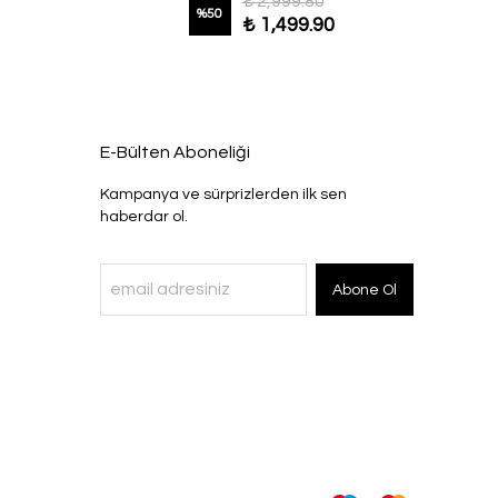
₺ 2,999.80
%
50
₺ 1,499.90
E-Bülten Aboneliği
Kampanya ve sürprizlerden ilk sen
haberdar ol.
Abone Ol