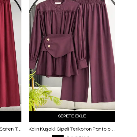
SEPETE EKLE
Etek Ucu Dantelli Pantolonlu Saten Takım Bordo
Kalın Kuşaklı Gipeli Terikoton Pantolonlu Takım Bordo