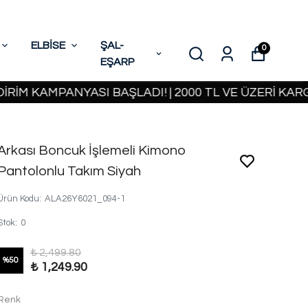
ELBİSE
ŞAL-
0
EŞARP
AMPANYASI BAŞLADI! | 2000 TL VE ÜZERİ KARGO BED
Arkası Boncuk İşlemeli Kimono
Pantolonlu Takım Siyah
Ürün Kodu
:
ALA26Y6021_094-1
Stok
:
0
₺ 2,499.80
%
50
₺ 1,249.90
Renk