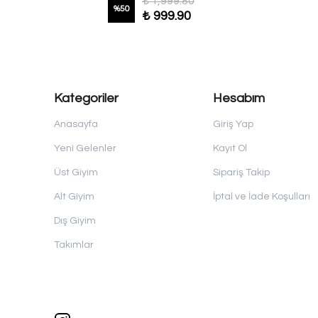
₺ 1,999.80
%
50
₺ 999.90
Kategoriler
Hesabım
Anasayfa
Giriş Yap
Yeni Gelenler
Kayıt Ol
Üst Giyim
Sipariş Takip
Alt Giyim
İptal ve İade Koşulları
Dış Giyim
Takımlar