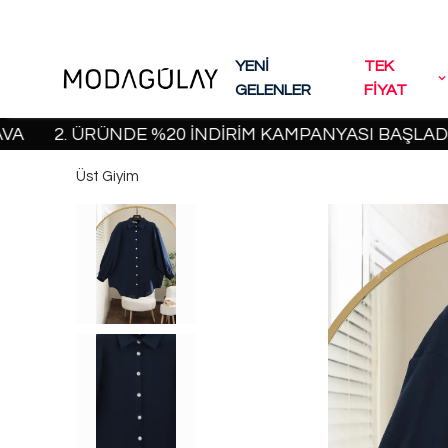
YENİ
TEK
GELENLER
FİYAT
2. ÜRÜNDE %20 İNDİRİM KAMPANYASI BAŞLADI! | 20
Üst Giyim