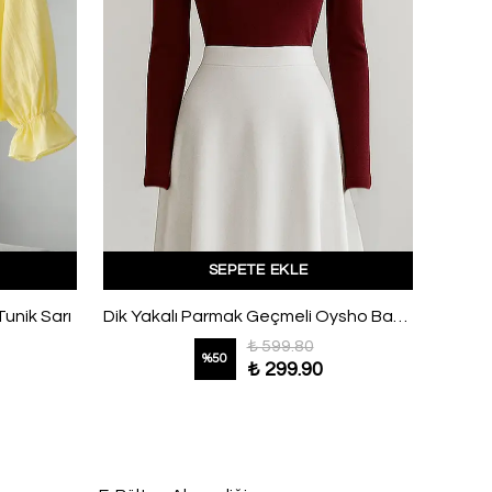
SEPETE EKLE
Tunik Sarı
Dik Yakalı Parmak Geçmeli Oysho Bady Bordo
₺ 599.80
%
50
₺ 299.90