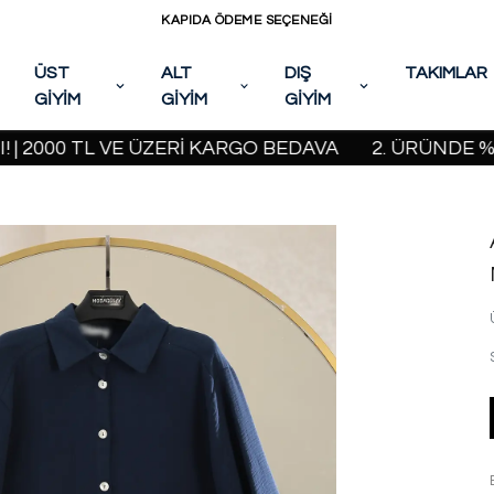
KAPIDA ÖDEME SEÇENEĞİ
ÜST
ALT
DIŞ
TAKIMLAR
GİYİM
GİYİM
GİYİM
00 TL VE ÜZERİ KARGO BEDAVA
2. ÜRÜNDE %20 İND