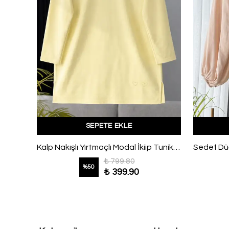
SEPETE EKLE
Kendinden Çizgili Asimetrik Kesim Oversıze Panço Fuşya
Kalp Nakışlı Yırtmaçlı Modal İkiip Tunik Sarı
₺ 799.80
%
50
₺ 399.90