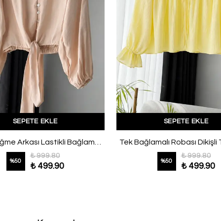
SEPETE EKLE
SEPETE EKLE
Sedef Düğme Arkası Lastikli Bağlamalı Modal Gömlek Bej
Tek Bağlamalı Robası Dikişli 
₺ 999.80
₺ 999.80
%
50
%
50
₺ 499.90
₺ 499.90