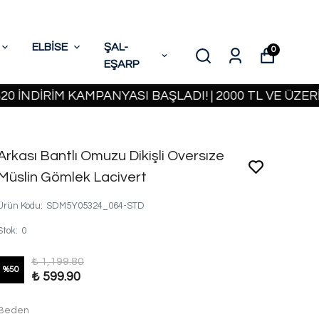
ELBİSE
ŞAL-
0
EŞARP
İRİM KAMPANYASI BAŞLADI! | 2000 TL VE ÜZERİ KAR
Arkası Bantlı Omuzu Dikişli Oversıze
Müslin Gömlek Lacivert
Ürün Kodu
:
SDM5Y05324_064-STD
Stok
:
0
₺ 1,199.80
%
50
₺ 599.90
Beden