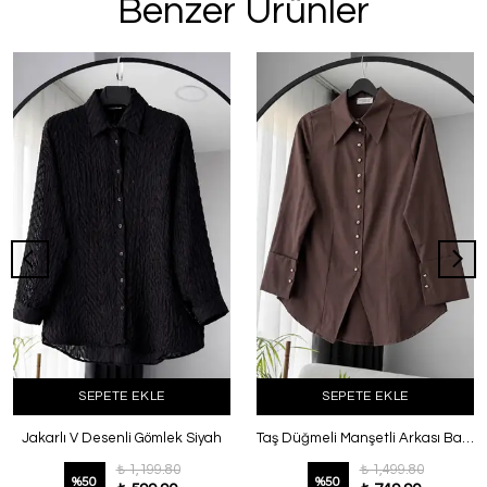
Benzer Ürünler
SEPETE EKLE
SEPETE EKLE
Jakarlı V Desenli Gömlek Siyah
Taş Düğmeli Manşetli Arkası Bağlamalı Poplin Gömlek Kahve
₺ 1,199.80
₺ 1,499.80