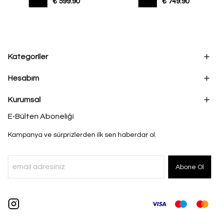
%
50
%
50
₺ 599.90
₺ 749.90
Kategoriler
Hesabım
Kurumsal
E-Bülten Aboneliği
Kampanya ve sürprizlerden ilk sen haberdar ol.
Abone Ol