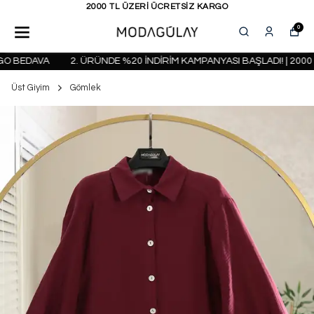
KAPIDA ÖDEME SEÇENEĞİ
0
 BEDAVA
2. ÜRÜNDE %20 İNDİRİM KAMPANYASI BAŞLADI! | 2000 T
Üst Giyim
Gömlek