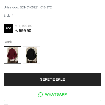
Ürün Kodu
:
SDM5Y05324_018-STD
Stok
:
4
₺ 1,199.80
%
50
₺ 599.90
Renk
SEPETE EKLE
WHATSAPP