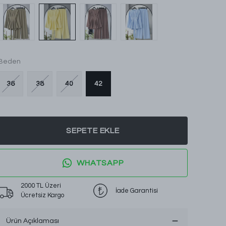
Beden
36
38
40
42
SEPETE EKLE
WHATSAPP
2000 TL Üzeri
İade Garantisi
Ücretsiz Kargo
Ürün Açıklaması