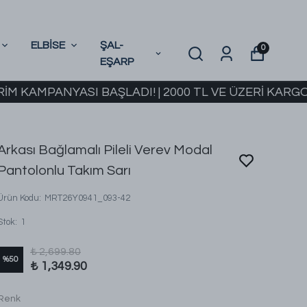
ELBİSE
ŞAL-
0
EŞARP
PANYASI BAŞLADI! | 2000 TL VE ÜZERİ KARGO BEDA
Arkası Bağlamalı Pileli Verev Modal
Pantolonlu Takım Sarı
Ürün Kodu
:
MRT26Y0941_093-42
Stok
:
1
₺ 2,699.80
%
50
₺ 1,349.90
Renk