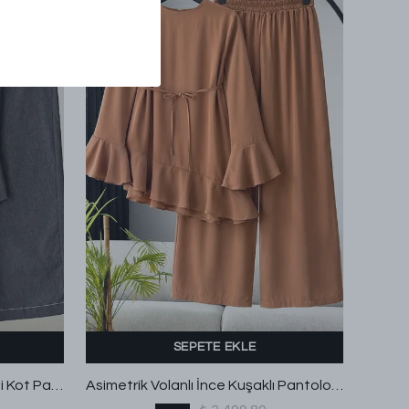
SEPETE EKLE
İnce Kuşaklı Kaplama Düğmeli Kot Pantolonlu Takım Antrasit
Asimetrik Volanlı İnce Kuşaklı Pantolonlu Modal Takım Tarçın