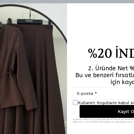
%20 İN
2. Üründe Net %
Bu ve benzeri fırsa
için kay
Benzer Ürünler
Kullanım Koşullarını kabul 
Kayıt O
E-posta adresinizi girerek pazarlama ve tanıtım 
edersiniz ve Gizlilik Politikamızı okuduğunuzu v