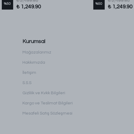
₺ 2,499.80
₺ 2,499.80
%
50
%
50
₺ 1,249.90
₺ 1,249.90
Kurumsal
Mağazalarımız
Hakkımızda
İletişim
S.S.S
Gizlilik ve Kvkk Bilgileri
Kargo ve Teslimat Bilgileri
Mesafeli Satış Sözleşmesi