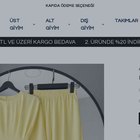
KAPIDA ÖDEME SEÇENEĞİ
ÜST
ALT
DIŞ
TAKIMLAR
GİYİM
GİYİM
GİYİM
 ÜZERİ KARGO BEDAVA
2. ÜRÜNDE %20 İNDİRİM KAM