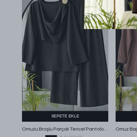
SEPETE EKLE
Asimetrik Volanlı İnce Kuşaklı Pantolonlu Modal Takım Koyu Haki
Omuzu Broşlu Parçalı Tencel Pantolonlu Takım Siyah