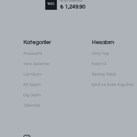
₺ 2,499.80
%
50
₺ 1,249.90
Kategoriler
Hesabım
Anasayfa
Giriş Yap
Yeni Gelenler
Kayıt Ol
Üst Giyim
Sipariş Takip
Alt Giyim
İptal ve İade Koşulları
Dış Giyim
Takımlar