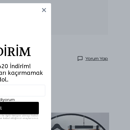
Sezon:
İlkbahar-Yaz
Kumaş Özelliği:
Modal
Beden Aralığı:
36-42
Numune Bedeni:
Ürün Boyut Bilgisi:
Model Ölçüleri:
DİRİM
Yorum Yap
20 İndirim!
tları kaçırmamak
dol.
ediyorum
l
ile ilgili iletişim almayı kabul
e kabul ettiğinizi onaylarsınız.