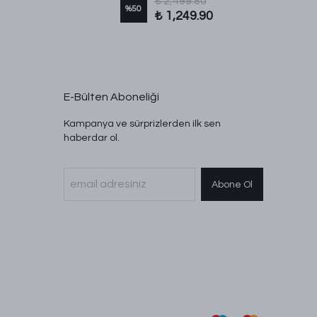
₺ 2,499.80
%
50
₺ 1,249.90
E-Bülten Aboneliği
Kampanya ve sürprizlerden ilk sen
haberdar ol.
Abone Ol