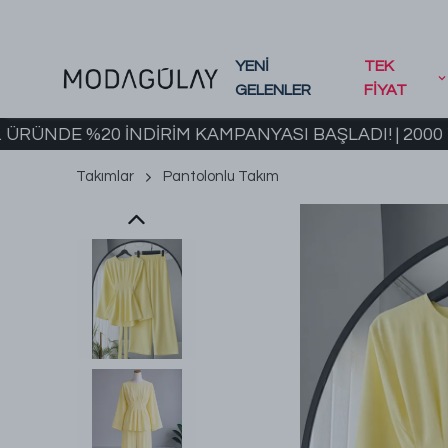
YENİ
TEK
GELENLER
FİYAT
E %20 İNDİRİM KAMPANYASI BAŞLADI! | 2000 TL VE
Takımlar
Pantolonlu Takım