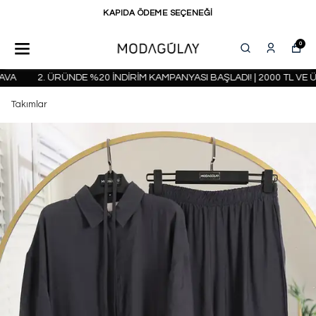
KAPIDA ÖDEME SEÇENEĞİ
0
A
2. ÜRÜNDE %20 İNDİRİM KAMPANYASI BAŞLADI! | 2000 TL VE Ü
Takımlar