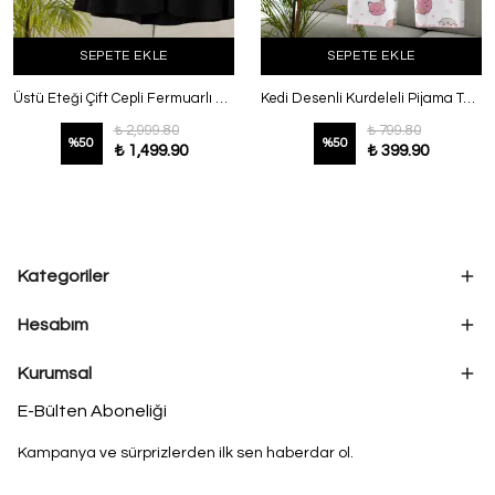
SEPETE EKLE
SEPETE EKLE
Üstü Eteği Çift Cepli Fermuarlı Modal Takım Siyah
Kedi Desenli Kurdeleli Pijama Takımı Ekru
₺ 2,999.80
₺ 799.80
%
50
%
50
₺ 1,499.90
₺ 399.90
Kategoriler
Hesabım
Kurumsal
E-Bülten Aboneliği
Kampanya ve sürprizlerden ilk sen haberdar ol.