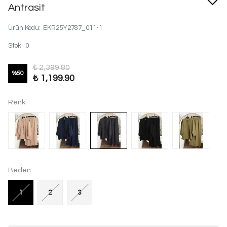
Antrasit
Ürün Kodu
:
EKR25Y2787_011-1
Stok
:
0
₺ 2,399.80
%
50
₺ 1,199.90
Renk
Beden
1
2
3
%20 İNDİRİM