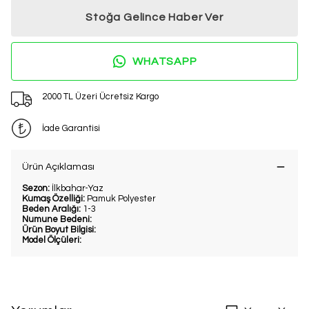
Stoğa Gelince Haber Ver
2. Üründe Net %20 İndirim!
Bu ve benzeri fırsatları kaçırmamak
WHATSAPP
için kaydol.
2000 TL Üzeri Ücretsiz Kargo
Kullanım Koşullarını kabul ediyorum
İade Garantisi
Kayıt Ol
E-posta adresinizi girerek pazarlama ve tanıtım ile ilgili iletişim almayı kabul
edersiniz ve Gizlilik Politikamızı okuduğunuzu ve kabul ettiğinizi onaylarsınız.
Ürün Açıklaması
Sezon:
İlkbahar-Yaz
Kumaş Özelliği:
Pamuk Polyester
Beden Aralığı:
1-3
Numune Bedeni:
Ürün Boyut Bilgisi:
Model Ölçüleri: