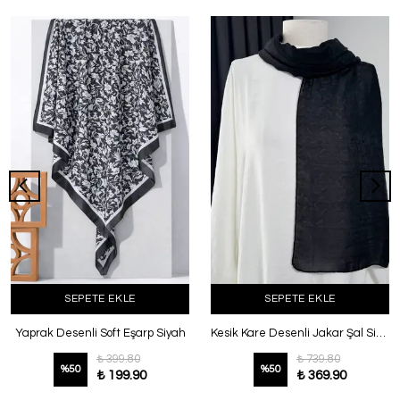
SEPETE EKLE
SEPETE EKLE
Yaprak Desenli Soft Eşarp Siyah
Kesik Kare Desenli Jakar Şal Siyah
₺ 399.80
₺ 739.80
%
50
%
50
₺ 199.90
₺ 369.90