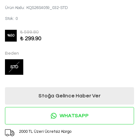
Ürün Kodu
:
KQS26S4059_032-STD
Stok
:
0
₺ 599.80
%
50
₺ 299.90
Beden
STD
Stoğa Gelince Haber Ver
WHATSAPP
2000 TL Üzeri Ücretsiz Kargo