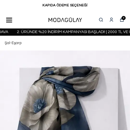
KAPIDA ÖDEME SEÇENEĞİ
0
VA
2. ÜRÜNDE %20 İNDİRİM KAMPANYASI BAŞLADI! | 2000 TL VE 
Şal-Eşarp