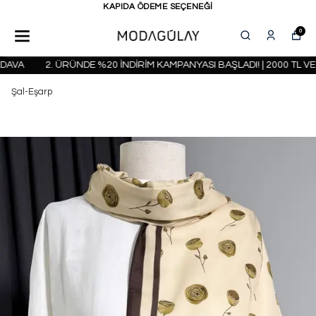
KAPIDA ÖDEME SEÇENEĞİ
0
VA
2. ÜRÜNDE %20 İNDİRİM KAMPANYASI BAŞLADI! | 2000 TL VE 
Şal-Eşarp