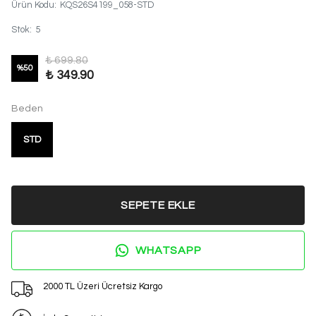
Ürün Kodu
:
KQS26S4199_058-STD
Stok
:
5
₺ 699.80
%
50
₺ 349.90
Beden
STD
SEPETE EKLE
WHATSAPP
2000 TL Üzeri Ücretsiz Kargo