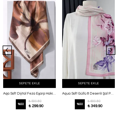
SEPETE EKLE
SEPETE EKLE
Aqa Soft Dijital Feza Eşarp Haki Bej
Aqua Soft Güllü 8 Desenli Şal Pembe
₺ 599.80
₺ 699.80
%
50
%
50
₺ 299.90
₺ 349.90