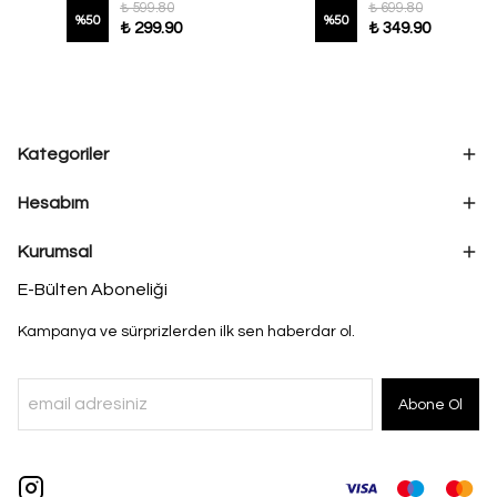
₺ 599.80
₺ 699.80
%
50
%
50
₺ 299.90
₺ 349.90
Kategoriler
Hesabım
Kurumsal
E-Bülten Aboneliği
Kampanya ve sürprizlerden ilk sen haberdar ol.
Abone Ol