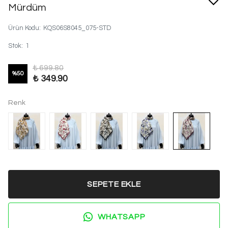
Mürdüm
Ürün Kodu
:
KQS06S8045_075-STD
Stok
:
1
₺ 699.80
%
50
₺ 349.90
Renk
SEPETE EKLE
WHATSAPP