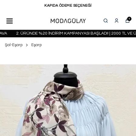
KAPIDA ÖDEME SEÇENEĞİ
0
A
2. ÜRÜNDE %20 İNDİRİM KAMPANYASI BAŞLADI! | 2000 TL VE Ü
Şal-Eşarp
Eşarp