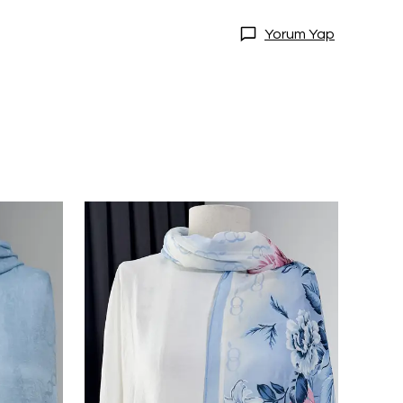
Yorum Yap
DİRİM
20 İndirim!
tları kaçırmamak
dol.
ediyorum
l
ile ilgili iletişim almayı kabul
e kabul ettiğinizi onaylarsınız.