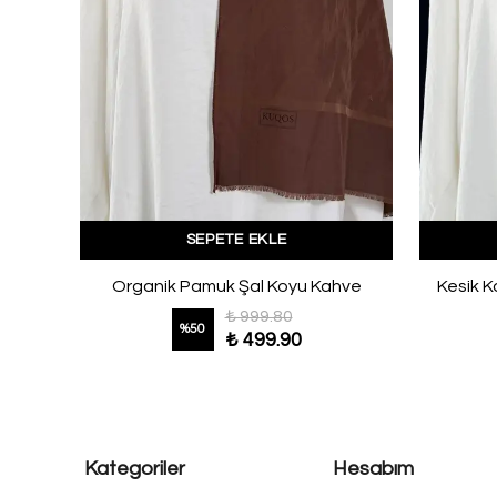
SEPETE EKLE
Sarı
Organik Pamuk Şal Koyu Kahve
Kesik K
₺ 999.80
%
50
₺ 499.90
Kategoriler
Hesabım