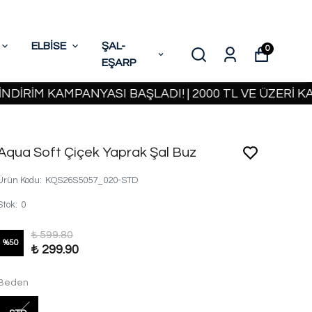
ELBİSE
ŞAL-
0
EŞARP
M KAMPANYASI BAŞLADI! | 2000 TL VE ÜZERİ KARGO
Aqua Soft Çiçek Yaprak Şal Buz
Ürün Kodu
:
KQS26S5057_020-STD
Stok
:
0
₺ 599.80
%
50
₺ 299.90
Beden