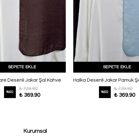
SEPETE EKLE
SEPETE EKLE
are Desenli Jakar Şal Kahve
₺ 739.80
₺ 739.80
%
50
%
50
₺ 369.90
₺ 369.90
Kurumsal