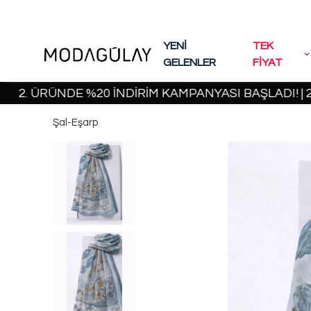
YENİ
TEK
GELENLER
FİYAT
ÜRÜNDE %20 İNDİRİM KAMPANYASI BAŞLADI! | 2000 
Şal-Eşarp