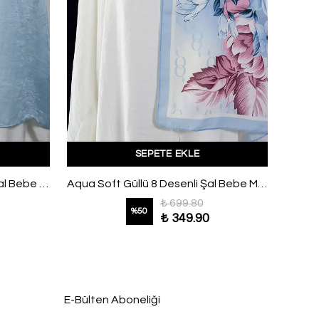
SEPETE EKLE
Halka Desenli Jakar Pamuk Şal Bebe Mavi
Aqua Soft Güllü 8 Desenli Şal Bebe Mavi
Aqa So
₺ 699.80
%
50
₺ 349.90
E-Bülten Aboneliği