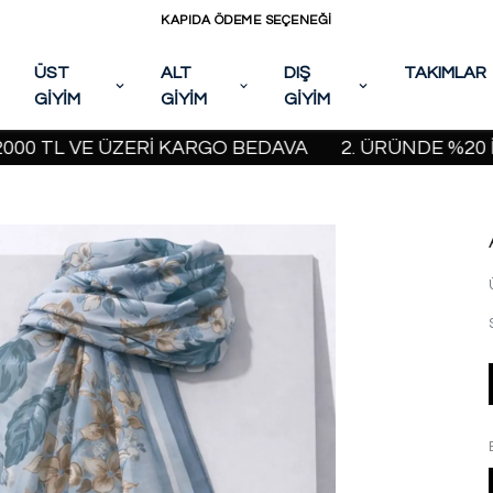
KAPIDA ÖDEME SEÇENEĞİ
ÜST
ALT
DIŞ
TAKIMLAR
GİYİM
GİYİM
GİYİM
TL VE ÜZERİ KARGO BEDAVA
2. ÜRÜNDE %20 İNDİRİ