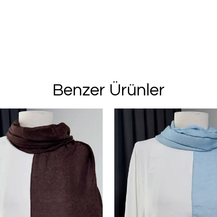
%20 İN
2. Üründe Net %
Bu ve benzeri fırsa
Benzer Ürünler
için kay
Kullanım Koşullarını kabul 
Kayıt O
E-posta adresinizi girerek pazarlama ve tanıtım 
edersiniz ve Gizlilik Politikamızı okuduğunuzu v