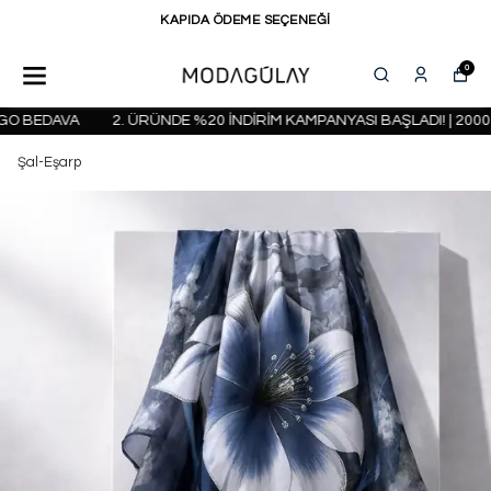
KAPIDA ÖDEME SEÇENEĞİ
0
O BEDAVA
2. ÜRÜNDE %20 İNDİRİM KAMPANYASI BAŞLADI! | 2000 T
Şal-Eşarp