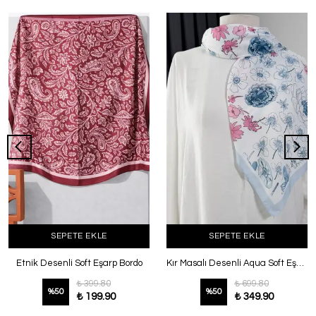
SEPETE EKLE
SEPETE EKLE
Etnik Desenli Soft Eşarp Bordo
Kır Masalı Desenli Aqua Soft Eşarp Bebe Mavi
₺ 399.80
₺ 699.80
%
50
%
50
₺ 199.90
₺ 349.90