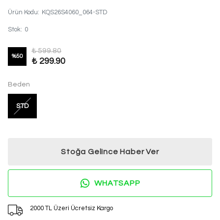
Ürün Kodu
:
KQS26S4060_064-STD
Stok
:
0
₺ 599.80
%
50
₺ 299.90
Beden
STD
Stoğa Gelince Haber Ver
WHATSAPP
2000 TL Üzeri Ücretsiz Kargo