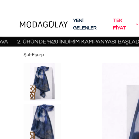
YENİ
TEK
GELENLER
FİYAT
2. ÜRÜNDE %20 İNDİRİM KAMPANYASI BAŞLADI! | 20
Şal-Eşarp