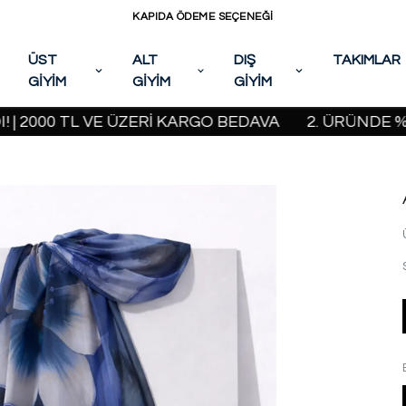
KAPIDA ÖDEME SEÇENEĞİ
ÜST
ALT
DIŞ
TAKIMLAR
GİYİM
GİYİM
GİYİM
00 TL VE ÜZERİ KARGO BEDAVA
2. ÜRÜNDE %20 İND