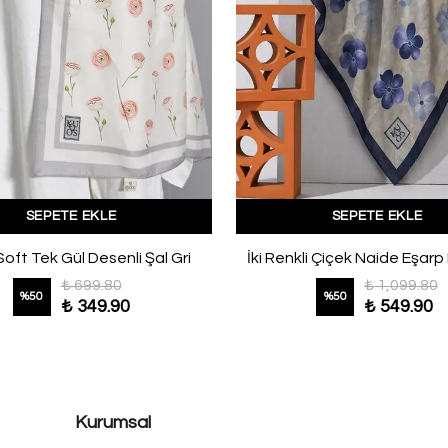
SEPETE EKLE
SEPETE EKLE
oft Tek Gül Desenli Şal Gri
İki Renkli Çiçek Naide Eşarp
₺ 699.80
₺ 1,099.80
%
50
%
50
₺ 349.90
₺ 549.90
Kurumsal