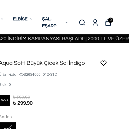
ELBİSE
ŞAL-
0
EŞARP
İRİM KAMPANYASI BAŞLADI! | 2000 TL VE ÜZERİ KAR
Aqua Soft Büyük Çiçek Şal İndigo
Ürün Kodu
:
KQS26S4060_042-STD
Stok
:
0
₺ 599.80
%
50
₺ 299.90
Beden