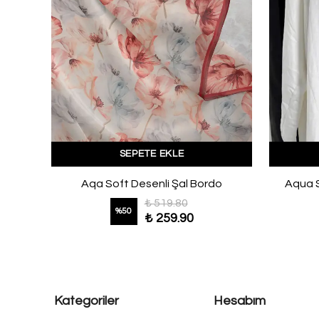
SEPETE EKLE
Mürdüm
Aqa Soft Desenli Şal Bordo
Aqua S
₺ 519.80
%
50
₺ 259.90
Kategoriler
Hesabım