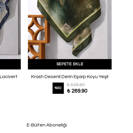
SEPETE EKLE
 Lacivert
Krash Desenli Derin Eşarp Koyu Yeşil
₺ 539.80
%
50
₺ 269.90
E-Bülten Aboneliği