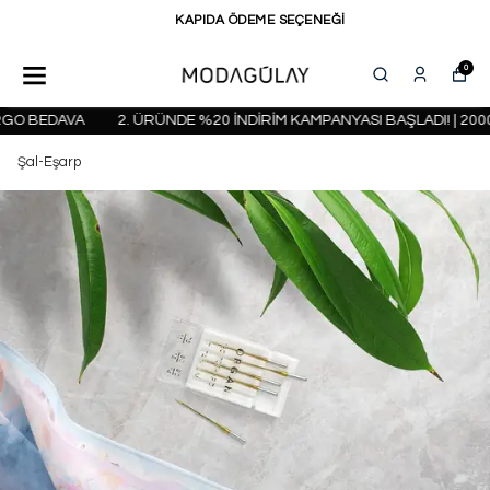
KAPIDA ÖDEME SEÇENEĞİ
0
 BEDAVA
2. ÜRÜNDE %20 İNDİRİM KAMPANYASI BAŞLADI! | 2000 T
Şal-Eşarp