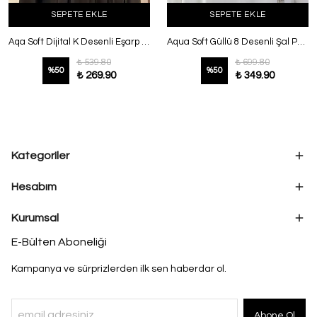
SEPETE EKLE
SEPETE EKLE
Aqa Soft Dijital K Desenli Eşarp Hardal
Aqua Soft Güllü 8 Desenli Şal Pembe
₺ 539.80
₺ 699.80
%
50
%
50
₺ 269.90
₺ 349.90
Kategoriler
Hesabım
Kurumsal
E-Bülten Aboneliği
Kampanya ve sürprizlerden ilk sen haberdar ol.
Abone Ol