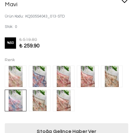
Mavi
Ürün Kodu
:
KQS05S4043_013-STD
Stok
:
0
₺ 519.80
%
50
₺ 259.90
Renk
Stoğa Gelince Haber Ver