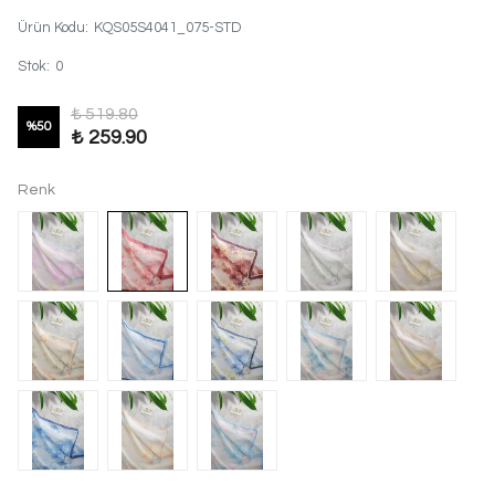
Ürün Kodu
:
KQS05S4041_075-STD
Stok
:
0
₺ 519.80
%
50
₺ 259.90
Renk