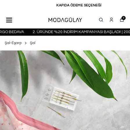
KAPIDA ÖDEME SEÇENEĞİ
0
O BEDAVA
2. ÜRÜNDE %20 İNDİRİM KAMPANYASI BAŞLADI! | 2000 
Şal-Eşarp
Şal