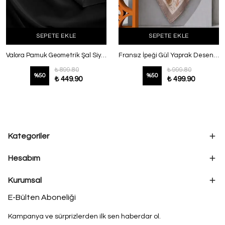
SEPETE EKLE
SEPETE EKLE
Valora Pamuk Geometrik Şal Siyah
Fransız İpeği Gül Yaprak Desenli Şal Vizon
₺ 899.80
₺ 999.80
%
50
%
50
₺ 449.90
₺ 499.90
Kategoriler
Hesabım
Kurumsal
E-Bülten Aboneliği
Kampanya ve sürprizlerden ilk sen haberdar ol.