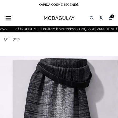
KAPIDA ÖDEME SEÇENEĞİ
0
A
2. ÜRÜNDE %20 İNDİRİM KAMPANYASI BAŞLADI! | 2000 TL VE Ü
Şal-Eşarp