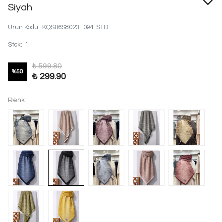
Siyah
Ürün Kodu
:
KQS06S8023_094-STD
Stok
:
1
₺ 599.80
%
50
₺ 299.90
Renk