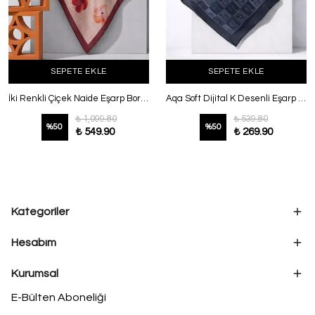
SEPETE EKLE
SEPETE EKLE
İki Renkli Çiçek Naide Eşarp Bordo
Aqa Soft Dijital K Desenli Eşarp Siyah
₺ 1,099.80
₺ 539.80
%
50
%
50
₺ 549.90
₺ 269.90
Kategoriler
Hesabım
Kurumsal
E-Bülten Aboneliği